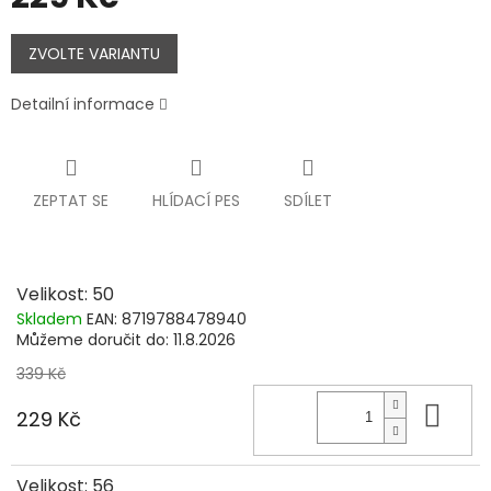
Měrná
cena:
ZVOLTE VARIANTU
Detailní informace
ZEPTAT SE
HLÍDACÍ PES
SDÍLET
Velikost: 50
Skladem
EAN:
8719788478940
Můžeme doručit do:
11.8.2026
339 Kč
Do 
229 Kč
Velikost: 56