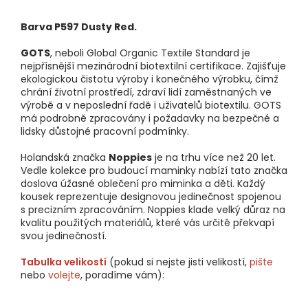
Barva P597 Dusty Red.
GOTS
, neboli Global Organic Textile Standard je
nejpřísnější mezinárodní biotextilní certifikace. Zajišťuje
ekologickou čistotu výroby i konečného výrobku, čímž
chrání životní prostředí, zdraví lidí zaměstnaných ve
výrobě a v neposlední řadě i uživatelů biotextilu. GOTS
má podrobně zpracovány i požadavky na bezpečné a
lidsky důstojné pracovní podmínky.
Holandská značka
Noppies
je na trhu více než 20 let.
Vedle kolekce pro budoucí maminky nabízí tato značka
doslova úžasné oblečení pro miminka a děti. Každý
kousek reprezentuje designovou jedinečnost spojenou
s precizním zpracováním. Noppies klade velký důraz na
kvalitu použitých materiálů, které vás určitě překvapí
svou jedinečností.
Tabulka velikostí
(pokud si nejste jisti velikostí,
pište
nebo
volejte
, poradíme vám):