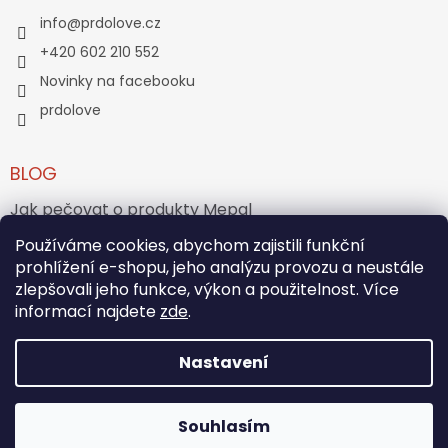
info
@
prdolove.cz
+420 602 210 552
Novinky na facebooku
prdolove
BLOG
Jak pečovat o produkty Mepal
Jak vznikl medvídek Teddy Bear?
Používáme cookies, abychom zajistili funkční
prohlížení e-shopu, jeho analýzu provozu a neustále
zlepšovali jeho funkce, výkon a použitelnost. Více
ARCHIV
informací najdete
zde
.
Nastavení
Vytvořil Shoptet
Souhlasím
Copyright 2026
PRĎOLOVÉ
. Všechna práva vyhrazena.