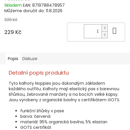
Skladem
EAN:
8719788478957
Můžeme doručit do:
11.8.2026
339 Kč
Do 
229 Kč
Popis
Diskuze
Detailní popis produktu
Tyto kalhoty Noppies jsou dokonalým základem
každého outfitu. Kalhoty mají elastický pas s barevnou
šňůrkou, žebrované manžety a na bocích velké kapsy.
Jsou vyrobeny z organické bavlny s certifikátem GOTS.
funkční šňůrky v pase
barva: červená
materiál: 95% organická bavlna, 5% elastan
GOTS certifikát