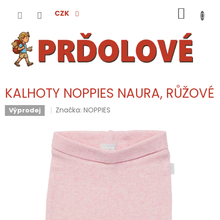
Přejít
NÁKUP
na
CZK
obsah
KOŠÍK
KALHOTY NOPPIES NAURA, RŮŽOVÉ
Značka:
NOPPIES
Výprodej