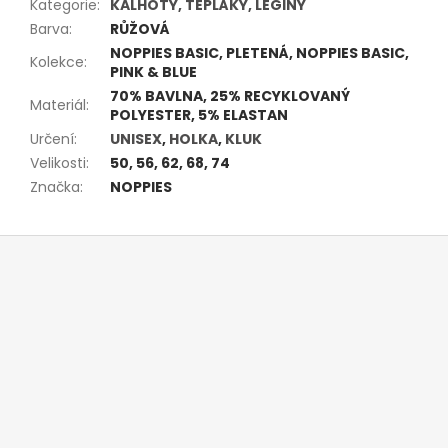
Kategorie
:
KALHOTY, TEPLÁKY, LEGINY
Barva
:
RŮŽOVÁ
NOPPIES BASIC, PLETENÁ, NOPPIES BASIC,
Kolekce
:
PINK & BLUE
70% BAVLNA, 25% RECYKLOVANÝ
Materiál
:
POLYESTER, 5% ELASTAN
Určení
:
UNISEX
,
HOLKA
,
KLUK
Velikosti
:
50, 56, 62, 68, 74
Značka
:
NOPPIES
Z
á
p
a
t
í