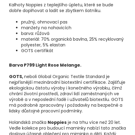
Kalhoty Noppies z teplejšího úpletu, které se bude
dobře doplňovat a ladit se zbytkem šatníku.
pružný, ohrnovací pas
manžety na nohavicích
barva: růžová
materiál: 70% organická bavlna, 25% recyklovaný
polyester, 5% elastan
GOTS certifikát
Barva P799 Light Rose Melange.
GOTS,
neboli Global Organic Textile Standard je
nejpřísnější mezinárodní biotextilní certifikace. Zajišťuje
ekologickou čistotu výroby i konečného výrobku, čímž
chrání životní prostředí, zdraví lidí zaměstnaných ve
výrobě a v neposlední řadě i uživatelů biotextilu. GOTS
má podrobně zpracovány i požadavky na bezpečné a
lidsky důstojné pracovní podmínky.
Holandská značka
Noppies
je na trhu více než 20 let.
Vedle kolekce pro budoucí maminky nabízí tato značka
doslova úžasné oblečení pro miminka a děti. Každý