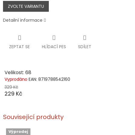
Měrná
cena:
ZVOLTE VARIANTU
Detailní informace
ZEPTAT SE
HLÍDACÍ PES
SDÍLET
Velikost: 68
Vyprodáno
EAN:
8719788542160
329 Kč
229 Kč
Související produkty
Výprodej