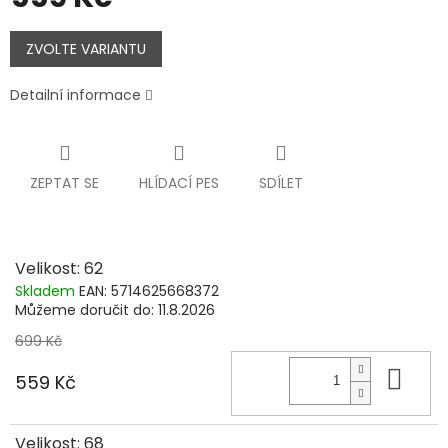
Měrná
cena:
ZVOLTE VARIANTU
Detailní informace
ZEPTAT SE
HLÍDACÍ PES
SDÍLET
Velikost: 62
Skladem
EAN:
5714625668372
Můžeme doručit do:
11.8.2026
699 Kč
Do 
559 Kč
Velikost: 68