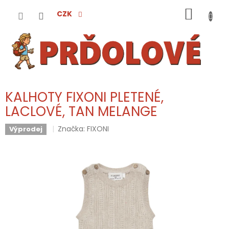
Přejít
NÁKUP
na
CZK
obsah
KOŠÍK
KALHOTY FIXONI PLETENÉ,
LACLOVÉ, TAN MELANGE
Značka:
FIXONI
Výprodej