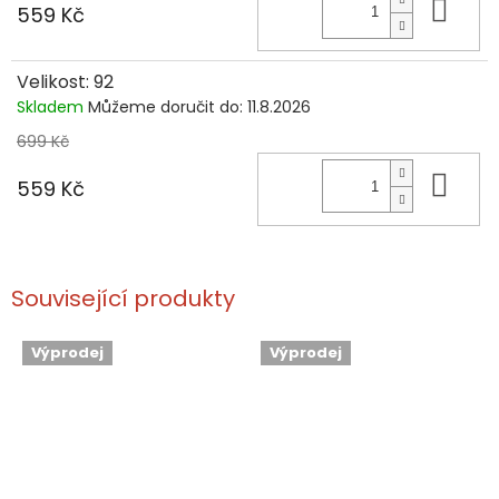
Do 
559 Kč
Velikost: 92
Skladem
Můžeme doručit do:
11.8.2026
699 Kč
Do 
559 Kč
Související produkty
Výprodej
Výprodej