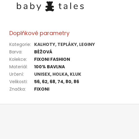
Doplňkové parametry
Kategorie
:
KALHOTY, TEPLÁKY, LEGINY
Barva
:
BÉŽOVÁ
Kolekce
:
FIXONI FASHION
Materiál
:
100% BAVLNA
Určení
:
UNISEX
,
HOLKA
,
KLUK
Velikosti
:
56, 62, 68, 74, 80, 86
Značka
:
FIXONI
Z
á
p
a
t