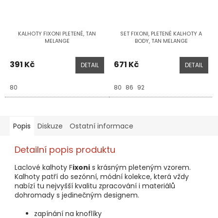
KALHOTY FIXONI PLETENÉ, TAN
SET FIXONI, PLETENÉ KALHOTY A
MELANGE
BODY, TAN MELANGE
391 Kč
671 Kč
DETAIL
DETAIL
80
80
86
92
Popis
Diskuze
Ostatní informace
Detailní popis produktu
Laclové kalhoty F
ixoni
s krásným pleteným vzorem.
Kalhoty patří do sezónní, módní kolekce, která vždy
nabízí tu nejvyšší kvalitu zpracování i materiálů
dohromady s jedinečným designem.
zapínání na knoflíky