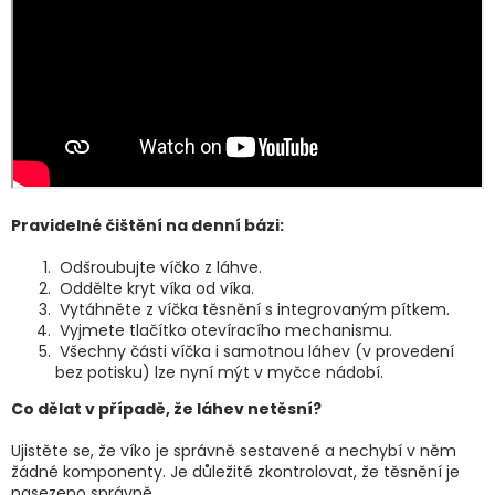
Pravidelné čištění na denní bázi:
Odšroubujte víčko z láhve.
Oddělte kryt víka od víka.
Vytáhněte z víčka těsnění s integrovaným pítkem.
Vyjmete tlačítko otevíracího mechanismu.
Všechny části víčka i samotnou láhev (v provedení
bez potisku) lze nyní mýt v myčce nádobí.
Co dělat v případě, že láhev netěsní?
Ujistěte se, že víko je správně sestavené a nechybí v něm
žádné komponenty. Je důležité zkontrolovat, že těsnění je
nasezeno správně.