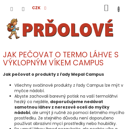
Přejít
NÁKUP
na
CZK
obsah
KOŠÍK
JAK PEČOVAT O TERMO LÁHVE S
VÝKLOPNÝM VÍKEM CAMPUS
Jak pečovat o produkty z řady Mepal Campus
Všechny svačinové produkty z řady Campus lze mýt v
myčce nádobí.
Abyste zachovali barevný potisk na vaší termoláhvi
hezký co nejdéle,
doporučujeme nedávat
samotnou láhev z nerezové oceli do myčky
nádobí
, ale umýt ji ručně za pomoci šetrného mycího
prostředku. Ze stejného důvodu není doporučeno
používat abrazivní mycí prostředky nebo houbičky.