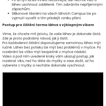
Po umytí láhev ihned nezavírejte, ale nechte víko a
láhev uschnout odděleně. Tím zabráníte nepříjemným
zápachům.
Silikonové těsnění na všech láhvích Campus lze po
vyjmutí vyvařit a tím předejít vzniku plísní.
Postup pro čištění termo láhve s výklopným víkem
Víme, že chcete mít jistotu, že vaše láhev je dokonale čistá.
Zde je proto podrobný návod, jak ji čistit.
Pro každodenní čištění doporučujeme samotnou láhev mýt
ručně. Láhev bez potisku lze mýt bez problémů v myčce. Po
rozebrání lze víčko mýt bezpečně v myčce nádobí.
Video a pod ním uvedené kroky vám ukazují postup, jak
rozebrat víko, než ho dáte do myčky a zase složit, až ho
vyberete z myčky a necháte dokonale vyschnout.