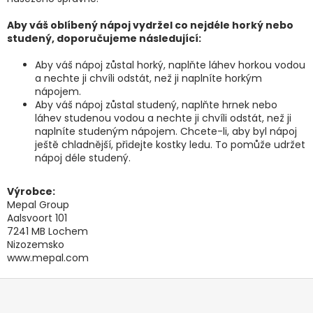
Aby váš oblíbený nápoj vydržel co nejdéle horký nebo
studený, doporučujeme následující:
Aby váš nápoj zůstal horký, naplňte láhev horkou vodou
a nechte ji chvíli odstát, než ji naplníte horkým
nápojem.
Aby váš nápoj zůstal studený, naplňte hrnek nebo
láhev studenou vodou a nechte ji chvíli odstát, než ji
naplníte studeným nápojem. Chcete-li, aby byl nápoj
ještě chladnější, přidejte kostky ledu. To pomůže udržet
nápoj déle studený.
Výrobce:
Mepal Group
Aalsvoort 101
7241 MB Lochem
Nizozemsko
www.mepal.com
Z
á