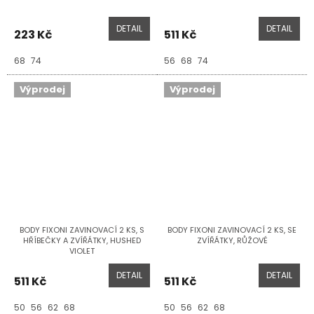
DETAIL
DETAIL
223 Kč
511 Kč
68
74
56
68
74
Výprodej
Výprodej
BODY FIXONI ZAVINOVACÍ 2 KS, S
BODY FIXONI ZAVINOVACÍ 2 KS, SE
HŘÍBEČKY A ZVÍŘÁTKY, HUSHED
ZVÍŘÁTKY, RŮŽOVÉ
VIOLET
DETAIL
DETAIL
511 Kč
511 Kč
50
56
62
68
50
56
62
68