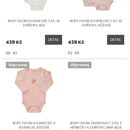
ů
o
d
u
BODY FIXONI KOJENECKÉ 2 KS, SE
BODY FIXONI KOJENECKÉ 2 KS, SE
k
ZVÍŘÁTKY, BÍLÉ
ZVÍŘÁTKY, RŮŽOVÉ
t
ů
DETAIL
DETAIL
439 Kč
439 Kč
68
92
62
68
Výprodej
Výprodej
BODY FIXONI KOJENECKÉ, S
BODY FIXONI ZAVINOVACÍ 2 KS, S
VEVERKOU, RŮŽOVÉ
HŘÍBEČKY A ZVÍŘÁTKY, BABY BLUE