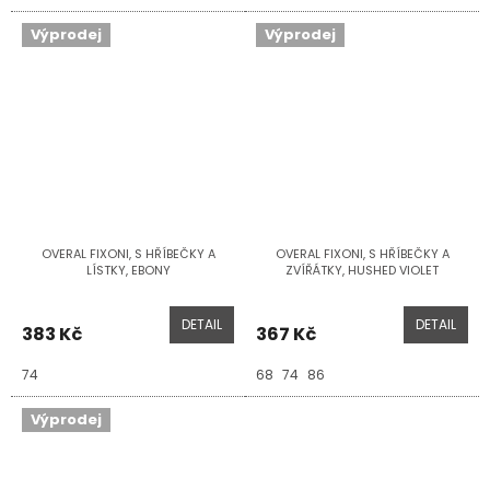
Výprodej
Výprodej
OVERAL FIXONI, S HŘÍBEČKY A
OVERAL FIXONI, S HŘÍBEČKY A
LÍSTKY, EBONY
ZVÍŘÁTKY, HUSHED VIOLET
DETAIL
DETAIL
383 Kč
367 Kč
74
68
74
86
Výprodej