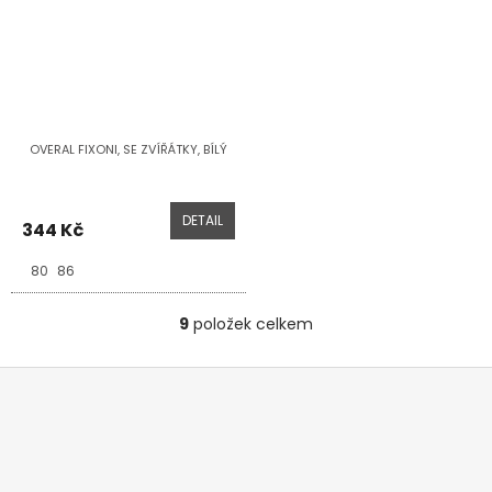
OVERAL FIXONI, SE ZVÍŘÁTKY, BÍLÝ
DETAIL
344 Kč
80
86
9
položek celkem
O
v
l
Z
á
á
d
p
a
a
c
t
í