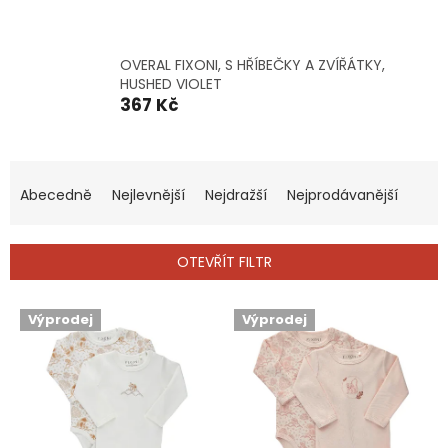
OVERAL FIXONI, S HŘÍBEČKY A ZVÍŘÁTKY,
HUSHED VIOLET
367 Kč
Ř
a
Abecedně
Nejlevnější
Nejdražší
Nejprodávanější
z
e
n
OTEVŘÍT FILTR
í
p
V
Výprodej
Výprodej
r
ý
o
p
d
i
u
s
k
p
t
r