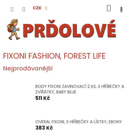
Přejít
NÁKUP
na
CZK
obsah
KOŠÍK
FIXONI FASHION, FOREST LIFE
Nejprodávanější
BODY FIXONI ZAVINOVACÍ 2 KS, S HŘÍBEČKY A
ZVÍŘÁTKY, BABY BLUE
511 Kč
OVERAL FIXONI, S HŘÍBEČKY A LÍSTKY, EBONY
383 Kč