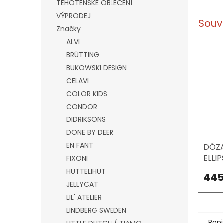
TĚHOTENSKÉ OBLEČENÍ
VÝPRODEJ
Souv
Značky
ALVI
BRÜTTING
BUKOWSKI DESIGN
CELAVI
COLOR KIDS
CONDOR
DIDRIKSONS
DONE BY DEER
EN FANT
DÓZA
ELLI
FIXONI
200 
HUTTELIHUT
445
JELLYCAT
LIL' ATELIER
LINDBERG SWEDEN
Popi