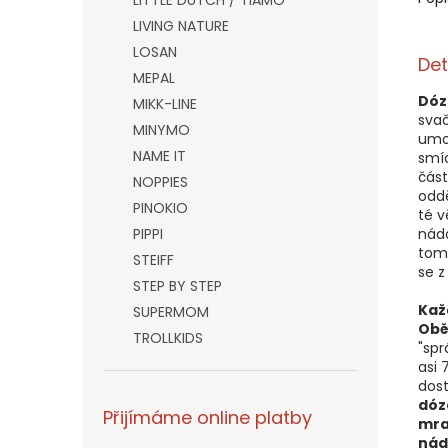
LITTLE DUTCH / TIAMO
LIVING NATURE
LOSAN
Det
MEPAL
Dóz
MIKK-LINE
svač
MINYMO
umož
NAME IT
smíc
část
NOPPIES
odd
PINOKIO
té v
PIPPI
nádo
tomu
STEIFF
se z
STEP BY STEP
Kaž
SUPERMOM
Obě
TROLLKIDS
"sp
asi 
dost
dóza
Přijímáme online platby
mra
nád