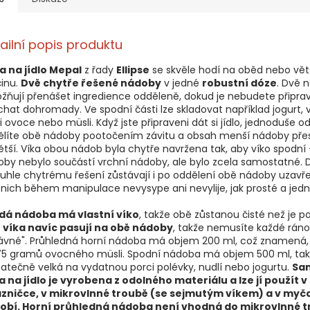
ailní popis produktu
a na jídlo Mepal
z řady
Ellipse
se skvěle hodí na oběd nebo vět
inu.
Dvě chytře řešené nádoby
v jedné
robustní dóze
. Dvě 
ňují přenášet ingredience odděleně, dokud je nebudete připra
hat dohromady. Ve spodní části lze skladovat například jogurt, v
i ovoce nebo müsli. Když jste připraveni dát si jídlo, jednoduše o
ělíte obě nádoby pootočením závitu a obsah menší nádoby pře
ětší. Víka obou nádob byla chytře navržena tak, aby víko spodní 
by nebylo součástí vrchní nádoby, ale bylo zcela samostatné. 
hle chytrému řešení zůstávají i po oddělení obě nádoby uzavře
 nich během manipulace nevysype ani nevylije, jak prosté a jed
dá nádoba má vlastní víko
, takže obě zůstanou čisté než je po
 víka navíc pasují na obě nádoby
, takže nemusíte každé ráno 
rávné". Průhledná horní nádoba má objem 200 ml, což znamená,
75 gramů ovocného müsli. Spodní nádoba má objem 500 ml, tak
atečně velká na vydatnou porci polévky, nudlí nebo jogurtu.
Sa
 na jídlo je vyrobena z odolného materiálu a lze jí použít v
zničce, v mikrovlnné troubě (se sejmutým víkem) a v myč
obí. Horní průhledná nádoba není vhodná do mikrovlnné t