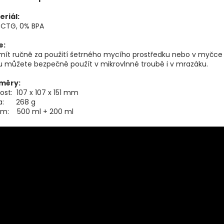
eriál:
PCTG, 0% BPA
e:
mít ručně za použití šetrného mycího prostředku nebo v myčce
 můžete bezpečně použít v mikrovlnné troubě i v mrazáku.
měry:
kost: 107 x 107 x 151 mm
a: 268 g
em: 500 ml + 200 ml