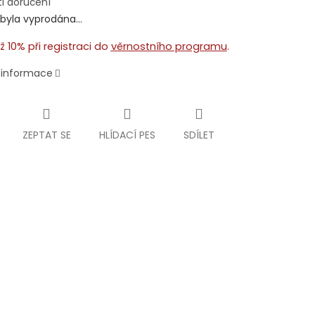
i doručení
 byla vyprodána…
ž 10% při registraci do
věrnostního programu
.
í informace
ZEPTAT SE
HLÍDACÍ PES
SDÍLET