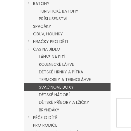
a
BATOHY
n
TURISTICKÉ BATOHY
e
PŘÍSLUŠENSTVÍ
l
SPACÁKY
OBUV, HOLÍNKY
HRAČKY PRO DĚTI
ČAS NA JÍDLO
LÁHVE NA PITÍ
KOJENECKÉ LÁHVE
DĚTSKÉ HRNKY A PÍTKA
TERMOSKY A TERMOLÁHVE
SVAČINOVÉ BOXY
DĚTSKÉ NÁDOBÍ
DĚTSKÉ PŘÍBORY A LŽIČKY
BRYNDÁKY
PÉČE O DÍTĚ
PRO RODIČE