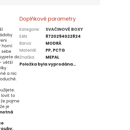
Doplňkové parametry
ší
Kategorie
:
SVAČINOVÉ BOXY
nádoby
EAN
:
8720294022824
veni
Barva
:
MODRÁ
 horní
Materiál
:
PP, PCTG
d sebe
sypete do
Značka
:
MEPAL
- větší
Položka byla vyprodána…
Díky
né a nic
noduché.
užijete.
lovit to
 že pojme
že je
motná
ce
rouby.