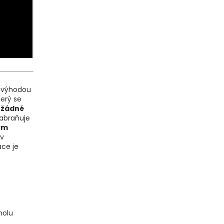
í výhodou
terý se
 žádné
zabraňuje
ým
 v
ace je
holu