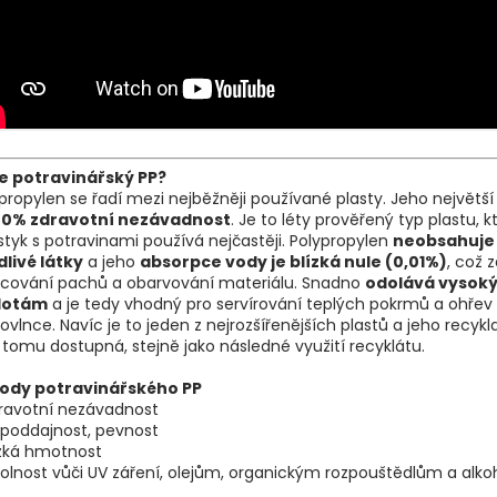
je potravinářský PP?
propylen se řadí mezi nejběžněji používané plasty. Jeho největš
00% zdravotní nezávadnost
. Je to léty prověřený typ plastu, k
styk s potravinami používá nejčastěji. Polypropylen
neobsahuje
livé látky
a jeho
absorpce vody je blízká nule (0,01%)
, což 
lcování pachů a obarvování materiálu. Snadno
odolává vysok
lotám
a je tedy vhodný pro servírování teplých pokrmů a ohřev
ovlnce. Navíc je to jeden z nejrozšířenějších plastů a jeho recykl
 tomu dostupná, stejně jako následné využití recyklátu.
ody potravinářského PP
dravotní nezávadnost
epoddajnost, pevnost
ízká hmotnost
olnost vůči UV záření, olejům, organickým rozpouštědlům a alko