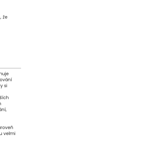
, že
ěnuje
dování
y si
ších
m
ní,
zároveň
ou velmi