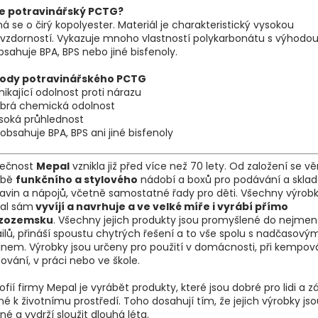
je potravinářský PCTG?
á se o čirý kopolyester. Materiál je charakteristický vysokou
vzdorností. Vykazuje mnoho vlastností polykarbonátu s výhodou
sahuje BPA, BPS nebo jiné bisfenoly.
ody potravinářského PCTG
nikající odolnost proti nárazu
obrá chemická odolnost
soká průhlednost
obsahuje BPA, BPS ani jiné bisfenoly
lečnost
Mepal
vznikla již před více než 70 lety. Od založení se v
obě
funkčního a stylového
nádobí a boxů pro podávání a skla
avin a nápojů, včetně samostatné řady pro děti. Všechny výrobk
al sám
vyvíjí a navrhuje a ve velké míře i vyrábí přímo
izozemsku
. Všechny jejich produkty jsou promyšlené do nejmen
ilů, přináší spoustu chytrých řešení a to vše spolu s nadčasový
jnem. Výrobky jsou určeny pro použití v domácnosti, při kempová
ování, v práci nebo ve škole.
zofií firmy Mepal je vyrábět produkty, které jsou dobré pro lidi a 
né k životnímu prostředí. Toho dosahují tím, že jejich výrobky js
né a vydrží sloužit dlouhá léta.