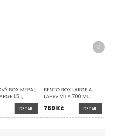
Další
produkt
VÝ BOX MEPAL,
BENTO BOX LARGE A
RGE 1.5 L,
LÁHEV VITA 700 ML,
 BLUE NEW
MEPAL, NORDIC BLUE
č
769 Kč
DETAIL
DETAIL