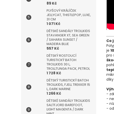
89 Kč
PLYŠOVÝ KRÁLÍČEK
JELLYCAT, THISTLEPOP, LUXE,
31 CM
1 071 Kč
DĚTSKÉ SANDÁLY TROLLKIDS
STAVANGER XT, SEA GREEN
/ SAHARA SUNSET /
Co 
MADEIRA BLUE
Poly
557 Kč
je
1
pro 
DĚTSKÝ ROSTOUCÍ
TURISTICKÝ BATOH
škod
TROLLKIDS 30 L,
poh
TROLLTUNGA PACK, PETROL
tep
1 728 Kč
mikr
díky
DĚTSKÝ TURISTICKÝ BATOH
TROLLKIDS, FJELL TREKKER 15
L, DARK MARINE
Výh
1 266 Kč
- z
- n
DĚTSKÉ SANDÁLY TROLLKIDS
- n
SALTFJORD BAREFOOT,
- od
LIGHT MAGENTA / DARK
MINT