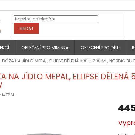
HLEDAT
EKCÍ
OBLEČENÍ PRO MIMINKA
OBLEČENÍ PRO DĚTI
B
DÓZA NA JÍDLO MEPAL, ELLIPSE DĚLENÁ 500 + 200 ML, NORDIC BLU
A NA JÍDLO MEPAL, ELLIPSE DĚLENÁ 
W
:
MEPAL
445
Měrná
Vypr
cena: