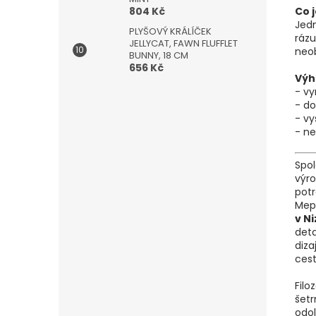
804 Kč
Co 
Jedn
PLYŠOVÝ KRÁLÍČEK
rázu
JELLYCAT, FAWN FLUFFLET
neob
BUNNY, 18 CM
656 Kč
Výh
- vy
- d
- vy
- ne
Spo
výr
potr
Mep
v N
deta
diza
cest
Filo
šetr
odol