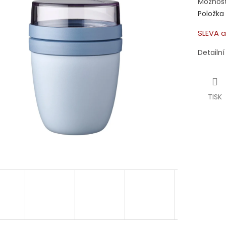
Možnost
Položka
SLEVA a
Detailn
TISK