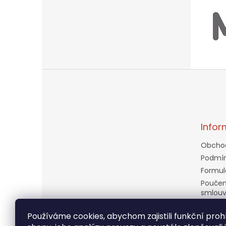
Z
á
p
a
t
Infor
í
Obcho
Podmín
Formul
Poučen
smlou
Doprav
Používáme cookies, abychom zajistili funkční prohl
Věrnos