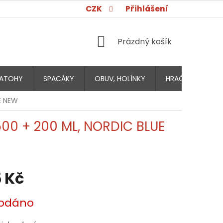
CZK
Přihlášení
NÁKUPNÍ
Prázdný košík
KOŠÍK
ATOHY
SPACÁKY
OBUV, HOLÍNKY
HRAČKY PRO DĚT
E NEW
500 + 200 ML, NORDIC BLUE
 Kč
odáno