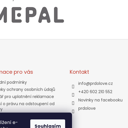
mace pro vás
Kontakt
dní podmínky
info
@
prdolove.cz
ky ochrany osobních údajů
+420 602 210 552
ář pro uplatnění reklamace
Novinky na facebooku
í o právu na odstoupení od
prdolove
vy
a a platba
ížení e-
tní program
Souhlasím