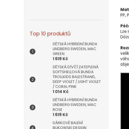
Mat
PP, 
Péč
Lze 
Top 10 produktů
Dózu
DĚTSKÁ HYBRIDNÍ BUNDA
Roz
LINDBERG SWEDEN, MAC
veli
GREEN
1 619 Kč
váh
obj
DĚTSKÁ DÍVČÍ ZATEPLENÁ
SOFTSHELLOVÁ BUNDA
TROLLKIDS BALESTRAND,
DEEP VIOLET / LIGHT VIOLET
/ CORAL PINK
1 014 Kč
DĚTSKÁ HYBRIDNÍ BUNDA
LINDBERG SWEDEN, MAC
ROSE
1 619 Kč
DÁRKOVÉ BALENÍ
BUKOWSKI DESIGN