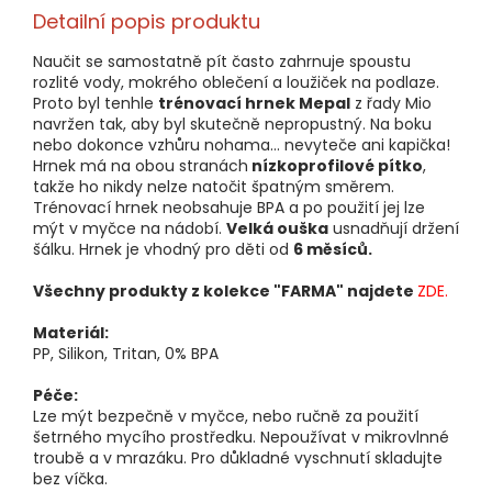
Detailní popis produktu
Naučit se samostatně pít často zahrnuje spoustu
rozlité vody, mokrého oblečení a loužiček na podlaze.
Proto byl tenhle
trénovací hrnek Mepal
z řady Mio
navržen tak, aby byl skutečně nepropustný. Na boku
nebo dokonce vzhůru nohama... nevyteče ani kapička!
Hrnek má na obou stranách
nízkoprofilové pítko
,
takže ho nikdy nelze natočit špatným směrem.
Trénovací hrnek neobsahuje BPA a po použití jej lze
mýt v myčce na nádobí.
Velká ouška
usnadňují držení
šálku. Hrnek je vhodný pro děti od
6 měsíců.
Všechny produkty z kolekce "FARMA" najdete
ZDE.
Materiál:
PP, Silikon, Tritan, 0% BPA
Péče:
Lze mýt bezpečně v myčce, nebo ručně za použití
šetrného mycího prostředku. Nepoužívat v mikrovlnné
troubě a v mrazáku. Pro důkladné vyschnutí skladujte
bez víčka.