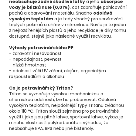
neobsahuje žádné škodlivé látky
a jeho
absorpce
vody je blízká nule (0,01%)
, což zabraňuje pohlcování
pachů a obarvování materiálu. Snadno
odolává
vysokým teplotám
a je tedy vhodný pro servírování
teplých pokrmů a ohřev v mikrovlnce. Navíc je to jeden
z nejrozšířenějších plastů a jeho recyklace je díky tomu
dostupná, stejně jako následné využití recyklátu.
Výhody potravinářského PP
- zdravotní nezávadnost
- nepoddajnost, pevnost
- nízká hmotnost
- odolnost vůči UV záření, olejům, organickým
rozpouštědlům a alkoholu
Co je potravinářský Tritan?
Tritan se vyznačuje vysokou mechanickou a
chemickou odolností, lze ho probarvovat. Odolává
vysokým teplotám, nejodolnější typy Tritanu zvládnou
okolo 110 °C. Tritan slouží zejména pro potravinářské
využití, jako jsou pitné lahve, sportovní lahve, vykazuje
mnoho vlastností polykarbonátu s výhodou, že
neobsahuje BPA, BPS nebo jiné bisfenoly.