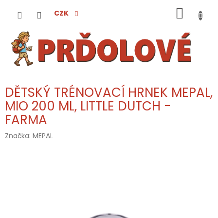
Přejít
NÁKUP
na
CZK
obsah
KOŠÍK
DĚTSKÝ TRÉNOVACÍ HRNEK MEPAL,
MIO 200 ML, LITTLE DUTCH -
FARMA
Značka:
MEPAL