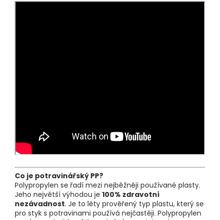
Co je potravinářský PP?
Polypropylen se řadí mezi nejběžněji používané plasty.
Jeho největší výhodou je
100% zdravotní
nezávadnost
. Je to léty prověřený typ plastu, který se
pro styk s potravinami používá nejčastěji. Polypropylen