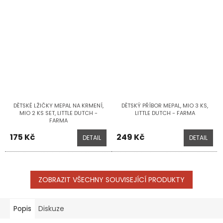
DĚTSKÉ LŽIČKY MEPAL NA KRMENÍ,
DĚTSKÝ PŘÍBOR MEPAL, MIO 3 KS,
MIO 2 KS SET, LITTLE DUTCH -
LITTLE DUTCH - FARMA
FARMA
175 Kč
249 Kč
DETAIL
DETAIL
ZOBRAZIT VŠECHNY SOUVISEJÍCÍ PRODUKTY
Popis
Diskuze