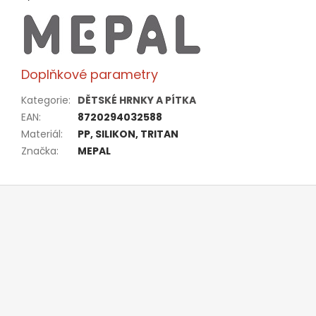
Doplňkové parametry
Kategorie
:
DĚTSKÉ HRNKY A PÍTKA
EAN
:
8720294032588
Materiál
:
PP, SILIKON, TRITAN
Značka
:
MEPAL
Z
á
p
a
t
í