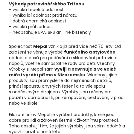
Výhody potravinářského Tritanu
- vysoká tepelná odolnost
- vynikající odolnost proti nárazu
- dobrá chemická odolnost
- vysoká průhlednost
- neobsahuje BPA, BPS ani jiné bisfenoly
Společnost
Mepal
vznikla již před více než 70 lety. Od
založení se věnuje výrobě
funkčního a stylového
nádobí a boxů pro podávání a skladování potravin a
nápojů, včetně samostatné řady pro děti. Všechny
výrobky si Mepal sám
vyvíjí a navrhuje a ve velké
míře i vyrábí přímo v Nizozemsku
. Všechny jejich
produkty jsou promyšlené do nejmenších detailů,
přináší spoustu chytrých řešení a to vše spolu
s nadčasovým dizajnem. Výrobky jsou určeny pro
použití v domácnosti, při kempování, cestování, v práci
nebo ve škole.
Filozofií firmy Mepal je vyrábět produkty, které jsou
dobré pro lidi a zároveň šetrné k životnímu prostředí.
Toho dosahují tím, že jejich výrobky jsou velmi odolné a
vydrží sloužit dlouhá léta.