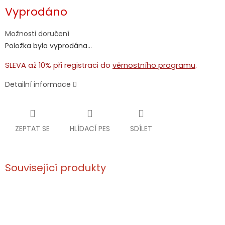
Měrná
Vyprodáno
cena:
Možnosti doručení
Položka byla vyprodána…
SLEVA až 10% při registraci do
věrnostního programu
.
Detailní informace
ZEPTAT SE
HLÍDACÍ PES
SDÍLET
Související produkty