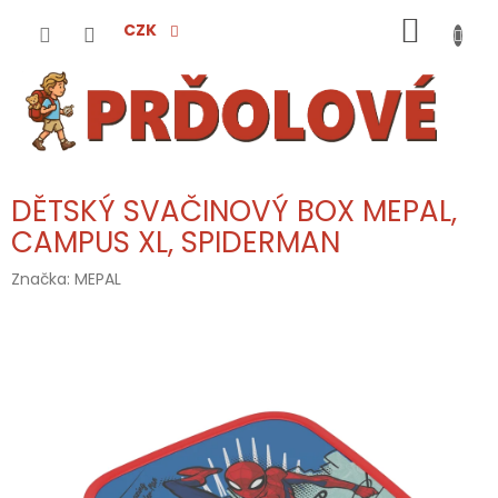
Přejít
NÁKUP
na
CZK
obsah
KOŠÍK
DĚTSKÝ SVAČINOVÝ BOX MEPAL,
CAMPUS XL, SPIDERMAN
Značka:
MEPAL