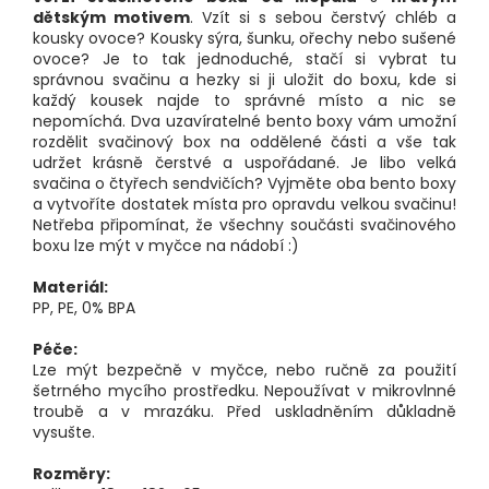
dětským motivem
. Vzít si s sebou čerstvý chléb a
kousky ovoce? Kousky sýra, šunku, ořechy nebo sušené
ovoce? Je to tak jednoduché, stačí si vybrat tu
správnou svačinu a hezky si ji uložit do boxu, kde si
každý kousek najde to správné místo a nic se
nepomíchá. Dva uzavíratelné bento boxy vám umožní
rozdělit svačinový box na oddělené části a vše tak
udržet krásně čerstvé a uspořádané. Je libo velká
svačina o čtyřech sendvičích? Vyjměte oba bento boxy
a vytvoříte dostatek místa pro opravdu velkou svačinu!
Netřeba připomínat, že všechny součásti svačinového
boxu lze mýt v myčce na nádobí :)
Materiál:
PP, PE, 0% BPA
Péče:
Lze mýt bezpečně v myčce, nebo ručně za použití
šetrného mycího prostředku. Nepoužívat v mikrovlnné
troubě a v mrazáku. Před uskladněním důkladně
vysušte.
Rozměry: