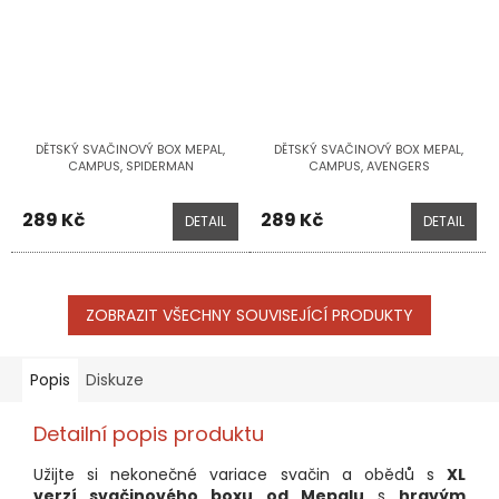
DĚTSKÝ SVAČINOVÝ BOX MEPAL,
DĚTSKÝ SVAČINOVÝ BOX MEPAL,
CAMPUS, SPIDERMAN
CAMPUS, AVENGERS
289 Kč
289 Kč
DETAIL
DETAIL
ZOBRAZIT VŠECHNY SOUVISEJÍCÍ PRODUKTY
Popis
Diskuze
Detailní popis produktu
Užijte si nekonečné variace svačin a obědů s
XL
verzí svačinového boxu od Mepalu
s
hravým