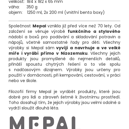
velikost: 184 x 182 x 65 mm
váha: 350 g
objem: 1250 ml, 2x 200 ml (vnitřní bento boxy)
Společnost
Mepal
vznikla již před více než 70 lety. Od
založení se věnuje výrobě
funkčního a stylového
nádobí a boxů pro podávání a skladování potravin a
nápojů, včetně samostatné řady pro děti. Všechny
výrobky si Mepal sám
vyvíjí a navrhuje a ve velké
míře i vyrábí přímo v Nizozemsku
. Všechny jejich
produkty jsou promyšlené do nejmenších detailů,
přináší spoustu chytrých řešení a to vše spolu
s nadčasovým dizajnem. Výrobky jsou určeny pro
použití v domácnosti, při kempování, cestování, v práci
nebo ve škole.
Filozofií firmy Mepal je vyrábět produkty, které jsou
dobré pro lidi a zároveň šetrné k životnímu prostředí.
Toho dosahují tím, že jejich výrobky jsou velmi odolné a
vydrží sloužit dlouhá léta.