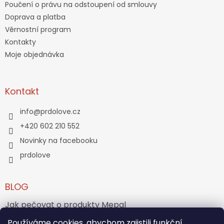
Poučení o právu na odstoupení od smlouvy
Doprava a platba
Věrnostní program
Kontakty
Moje objednávka
Kontakt
info
@
prdolove.cz
+420 602 210 552
Novinky na facebooku
prdolove
BLOG
Jak pečovat o produkty Mepal
Jak vznikl medvídek Teddy Bear?
Používáme cookies, abychom zajistili funkční