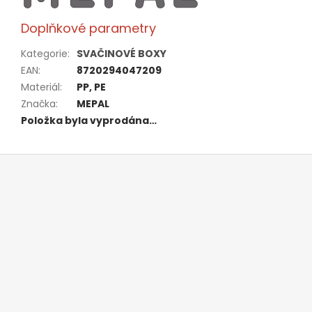
Doplňkové parametry
Kategorie
:
SVAČINOVÉ BOXY
EAN
:
8720294047209
Materiál
:
PP, PE
Značka
:
MEPAL
Položka byla vyprodána…
Z
á
p
a
t
í