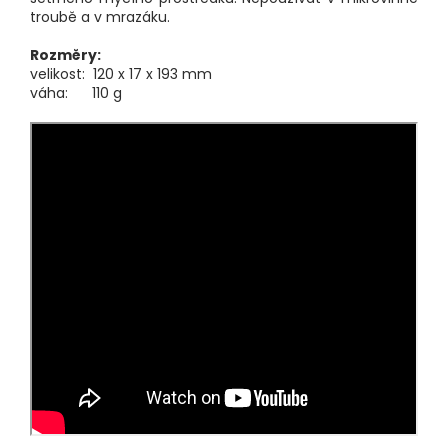
troubě a v mrazáku.
Rozměry:
velikost: 120 x 17 x 193 mm
váha: 110 g