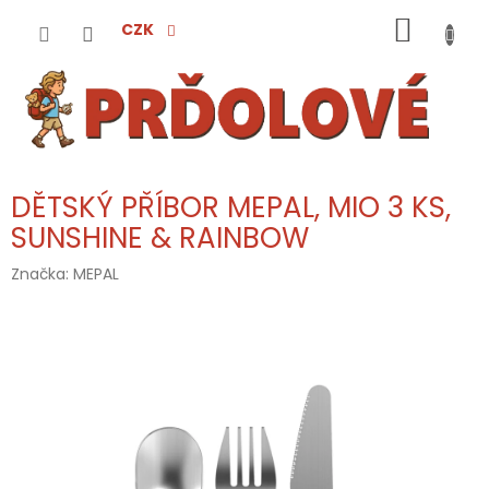
Přejít
NÁKUP
na
CZK
obsah
KOŠÍK
DĚTSKÝ PŘÍBOR MEPAL, MIO 3 KS,
SUNSHINE & RAINBOW
Značka:
MEPAL