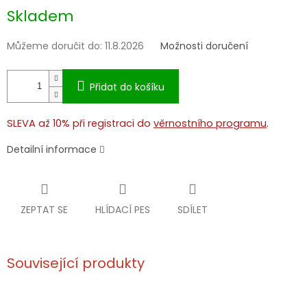
Měrná
Skladem
cena:
Můžeme doručit do:
11.8.2026
Možnosti doručení
Přidat do košíku
SLEVA až 10% při registraci do
věrnostního programu
.
Detailní informace
ZEPTAT SE
HLÍDACÍ PES
SDÍLET
Související produkty