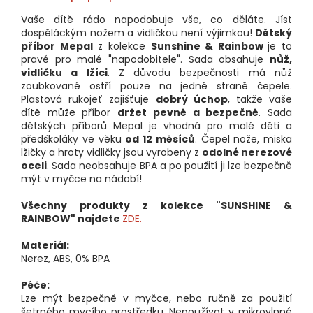
Vaše dítě rádo napodobuje vše, co děláte. Jíst
dospěláckým nožem a vidličkou není výjimkou!
Dětský
příbor Mepal
z kolekce
Sunshine & Rainbow
je to
pravé pro malé "napodobitele". Sada obsahuje
nůž,
vidličku a lžíci
. Z důvodu bezpečnosti má nůž
zoubkované ostří pouze na jedné straně čepele.
Plastová rukojeť zajišťuje
dobrý úchop
, takže vaše
dítě může příbor
držet pevně a bezpečně
. Sada
dětských příborů Mepal je vhodná pro malé děti a
předškoláky ve věku
od 12 měsíců
. Čepel nože, miska
lžičky a hroty vidličky jsou vyrobeny z
odolné nerezové
oceli
. Sada neobsahuje BPA a po použití ji lze bezpečně
mýt v myčce na nádobí!
Všechny produkty z kolekce "SUNSHINE &
RAINBOW" najdete
ZDE.
Materiál:
Nerez, ABS, 0% BPA
Péče:
Lze mýt bezpečně v myčce, nebo ručně za použití
šetrného mycího prostředku. Nepoužívat v mikrovlnné