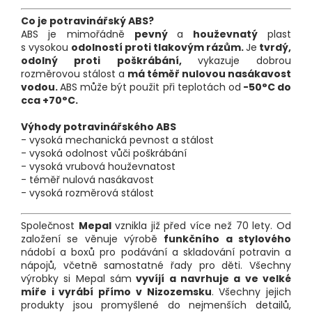
Co je potravinářský ABS?
ABS
je mimořádně
pevný
a
houževnatý
plast
s vysokou
odolností proti tlakovým rázům.
Je
tvrdý,
odolný proti poškrábání,
vykazuje dobrou
rozměrovou stálost a
má téměř nulovou nasákavost
vodou.
ABS může být použit při teplotách od
-50°C do
cca +70°C.
Výhody potravinářského ABS
- vysoká mechanická pevnost a stálost
- vysoká odolnost vůči poškrábání
- vysoká vrubová houževnatost
- téměř nulová nasákavost
- vysoká rozměrová stálost
Společnost
Mepal
vznikla již před více než 70 lety. Od
založení se věnuje výrobě
funkčního a stylového
nádobí a boxů pro podávání a skladování potravin a
nápojů, včetně samostatné řady pro děti. Všechny
výrobky si Mepal sám
vyvíjí a navrhuje a ve velké
míře i vyrábí přímo v Nizozemsku
. Všechny jejich
produkty jsou promyšlené do nejmenších detailů,