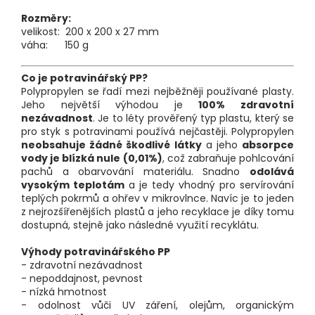
Rozměry:
velikost: 200 x 200 x 27 mm
váha: 150 g
Co je potravinářský PP?
Polypropylen se řadí mezi nejběžněji používané plasty.
Jeho největší výhodou je
100% zdravotní
nezávadnost
. Je to léty prověřený typ plastu, který se
pro styk s potravinami používá nejčastěji. Polypropylen
neobsahuje žádné škodlivé látky
a jeho
absorpce
vody je blízká nule (0,01%)
, což zabraňuje pohlcování
pachů a obarvování materiálu. Snadno
odolává
vysokým teplotám
a je tedy vhodný pro servírování
teplých pokrmů a ohřev v mikrovlnce. Navíc je to jeden
z nejrozšířenějších plastů a jeho recyklace je díky tomu
dostupná, stejně jako následné využití recyklátu.
Výhody potravinářského PP
- zdravotní nezávadnost
- nepoddajnost, pevnost
- nízká hmotnost
- odolnost vůči UV záření, olejům, organickým