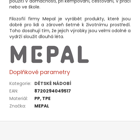
použití v domácnosti, při kempování, cestování, v práci
nebo ve škole.
Filozofií firmy Mepal je vyrábět produkty, které jsou
dobré pro lidi a zároveň šetrné k životnímu prostředí.
Toho dosahují tím, že jejich výrobky jsou velmi odolné a
vydrží sloužit dlouhá léta.
Doplňkové parametry
Kategorie
:
DĚTSKÉ NÁDOBÍ
EAN
:
8720294049517
Materiál
:
PP, TPE
Značka
:
MEPAL
Z
á
p