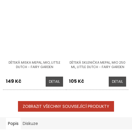
DĚTSKÁ MISKA MEPAL, MIO, LITTLE
DĚTSKÁ SKLENIČKA MEPAL, MIO 250
DUTCH - FAIRY GARDEN
ML, LITTLE DUTCH - FAIRY GARDEN
149 Kč
105 Kč
DETAIL
DETAIL
ZOBRAZIT VŠECHNY SOUVISEJÍCÍ PRODUKTY
Popis
Diskuze