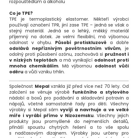
rozpouštědlům a alkoholu
Co je TPE?
TPE je termoplastický elastomer. Někteří výrobci
používají označení TPR, jiní zase TPE – jedná se však o
stejný materiál. Jedná se o lehký, měkký materiál
příjemný na dotek. Je velmi flexibilní, má výbornou
odolnost v ohybu.
Působí protiskluzově
a dobře
odolává nepříznivým povětrnostním vlivům
, je
odolný proti působení ozónu, zachovává si
pružnost i
v nízkých teplotách
a má vynikající
odolnost proti
mnoha chemikáliím
. Má výbornou
odolnost vůči
oděru
a vůči vzniku trhlin.
Společnost
Mepal
vznikla již před více než 70 lety. Od
založení se věnuje výrobě
funkčního a stylového
nádobí a boxů pro podávání a skladování potravin a
nápojů, včetně samostatné řady pro děti. Všechny
výrobky si Mepal sám
vyvíjí a navrhuje a ve velké
míře i vyrábí přímo v Nizozemsku
. Všechny jejich
produkty jsou promyšlené do nejmenších detailů,
přináší spoustu chytrých řešení a to vše spolu
s nadčasovým dizajnem. Výrobky jsou určeny pro