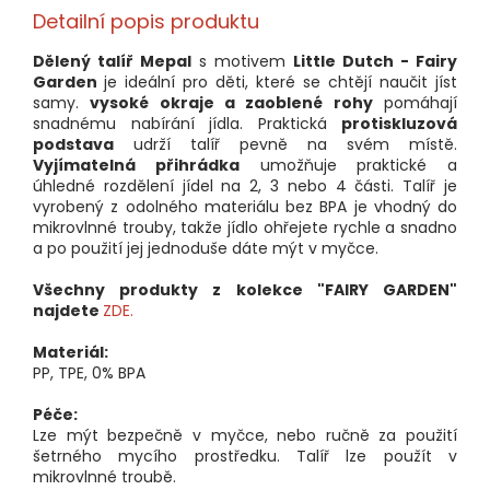
Detailní popis produktu
Dělený talíř Mepal
s motivem
Little Dutch - Fairy
Garden
je ideální pro děti, které se chtějí naučit jíst
samy.
vysoké okraje a zaoblené rohy
pomáhají
snadnému nabírání jídla. Praktická
protiskluzová
podstava
udrží talíř pevně na svém místě.
Vyjímatelná přihrádka
umožňuje praktické a
úhledné rozdělení jídel na 2, 3 nebo 4 části. Talíř je
vyrobený z odolného materiálu bez BPA je vhodný do
mikrovlnné trouby, takže jídlo ohřejete rychle a snadno
a po použití jej jednoduše dáte mýt v myčce.
Všechny produkty z kolekce "FAIRY GARDEN"
najdete
ZDE.
Materiál:
PP, TPE, 0% BPA
Péče:
Lze mýt bezpečně v myčce, nebo ručně za použití
šetrného mycího prostředku. Talíř lze použít v
mikrovlnné troubě.