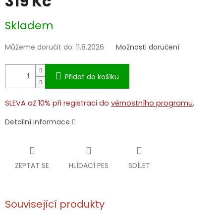
319 Kč
Měrná
Skladem
cena:
Můžeme doručit do:
11.8.2026
Možnosti doručení
Přidat do košíku
SLEVA až 10% při registraci do
věrnostního programu
.
Detailní informace
ZEPTAT SE
HLÍDACÍ PES
SDÍLET
Související produkty