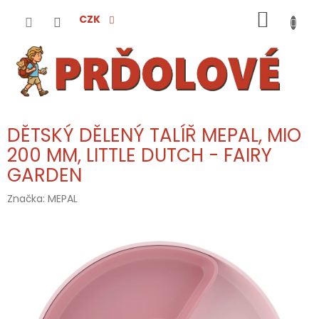
Přejít
NÁKUP
na
CZK
obsah
KOŠÍK
DĚTSKÝ DĚLENÝ TALÍŘ MEPAL, MIO
200 MM, LITTLE DUTCH - FAIRY
GARDEN
Značka:
MEPAL