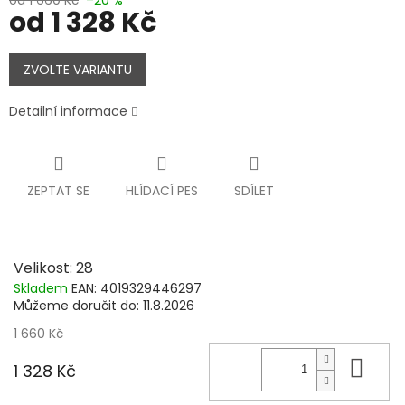
od
1 328 Kč
Měrná
cena:
ZVOLTE VARIANTU
Detailní informace
ZEPTAT SE
HLÍDACÍ PES
SDÍLET
Velikost: 28
Skladem
EAN:
4019329446297
Můžeme doručit do:
11.8.2026
1 660 Kč
Do 
1 328 Kč