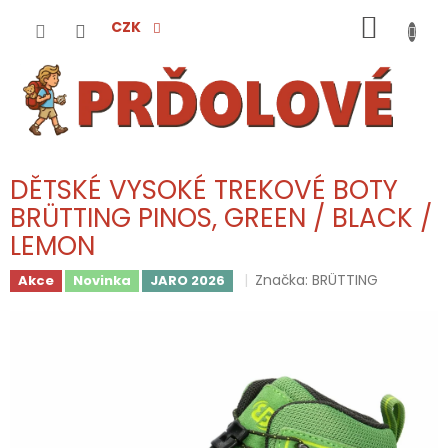
Přejít
NÁKUP
na
CZK
obsah
KOŠÍK
DĚTSKÉ VYSOKÉ TREKOVÉ BOTY
BRÜTTING PINOS, GREEN / BLACK /
LEMON
Značka:
BRÜTTING
Akce
Novinka
JARO 2026