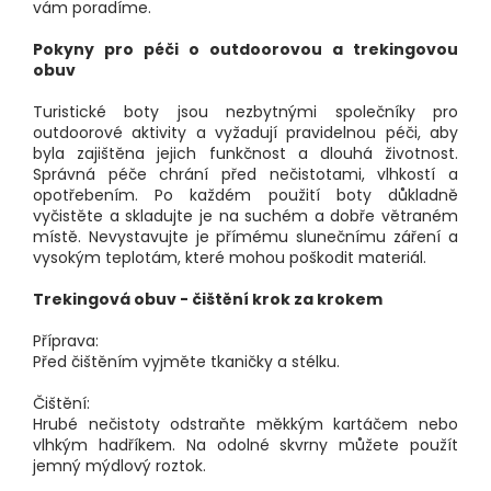
vám poradíme.
Pokyny pro péči o outdoorovou a trekingovou
obuv
Turistické boty jsou nezbytnými společníky pro
outdoorové aktivity a vyžadují pravidelnou péči, aby
byla zajištěna jejich funkčnost a dlouhá životnost.
Správná péče chrání před nečistotami, vlhkostí a
opotřebením. Po každém použití boty důkladně
vyčistěte a skladujte je na suchém a dobře větraném
místě. Nevystavujte je přímému slunečnímu záření a
vysokým teplotám, které mohou poškodit materiál.
Trekingová obuv - čištění krok za krokem
Příprava:
Před čištěním vyjměte tkaničky a stélku.
Čištění:
Hrubé nečistoty odstraňte měkkým kartáčem nebo
vlhkým hadříkem. Na odolné skvrny můžete použít
jemný mýdlový roztok.