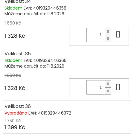
Velikost: 34
Skladem
EAN:
4019329446358
Můžeme doručit do:
11.8.2026
1 660 Kč
Do 
1 328 Kč
Velikost: 35
Skladem
EAN:
4019329446365
Můžeme doručit do:
11.8.2026
1 660 Kč
Do 
1 328 Kč
Velikost: 36
Vyprodáno
EAN:
4019329446372
1 750 Kč
1 399 Kč