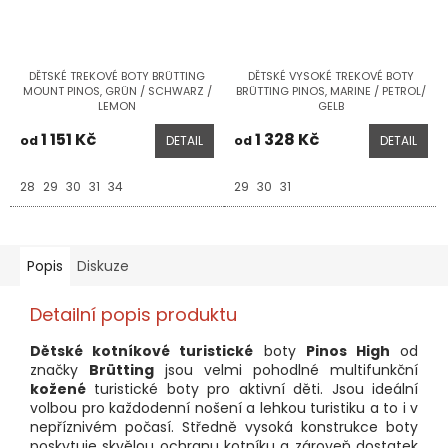
DĚTSKÉ TREKOVÉ BOTY BRÜTTING
DĚTSKÉ VYSOKÉ TREKOVÉ BOTY
MOUNT PINOS, GRÜN / SCHWARZ /
BRÜTTING PINOS, MARINE / PETROL/
LEMON
GELB
1 151 Kč
1 328 Kč
od
DETAIL
od
DETAIL
28
29
30
31
34
29
30
31
Popis
Diskuze
Detailní popis produktu
Dětské kotníkové turistické
boty
Pinos High
od
značky
Brütting
jsou velmi pohodlné multifunkční
kožené
turistické boty pro aktivní děti. Jsou ideální
volbou pro každodenní nošení a lehkou turistiku a to i v
nepříznivém počasí. Středně vysoká konstrukce boty
poskytuje skvělou ochranu kotníku a zároveň dostatek