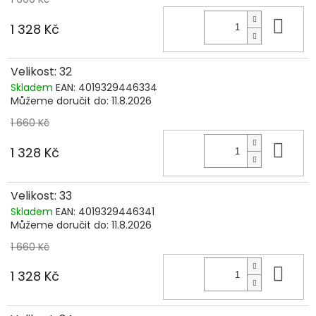
Do 
1 328 Kč
Velikost: 32
Skladem
EAN:
4019329446334
Můžeme doručit do:
11.8.2026
1 660 Kč
Do 
1 328 Kč
Velikost: 33
Skladem
EAN:
4019329446341
Můžeme doručit do:
11.8.2026
1 660 Kč
Do 
1 328 Kč