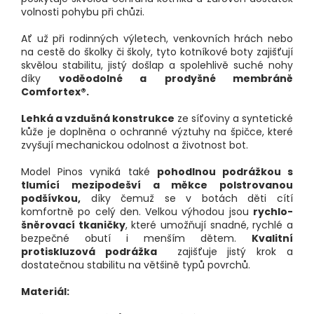
volnosti pohybu při chůzi.
Ať už při rodinných výletech, venkovních hrách nebo
na cestě do školky či školy, tyto kotníkové boty zajišťují
skvělou stabilitu, jistý došlap a spolehlivě suché nohy
díky
voděodolné a
prodyšné membráně
Comfortex®.
Lehká a vzdušná konstrukce
ze síťoviny a syntetické
kůže je doplněna o ochranné výztuhy na špičce, které
zvyšují mechanickou odolnost a životnost bot.
Model Pinos vyniká také
pohodlnou podrážkou s
tlumící mezipodešví a měkce polstrovanou
podšívkou,
díky čemuž se v botách děti cítí
komfortně po celý den. Velkou výhodou jsou
rychlo-
šněrovací tkaničky
, které umožňují snadné, rychlé a
bezpečné obutí i menším dětem.
Kvalitní
protiskluzová podrážka
zajišťuje jistý krok a
dostatečnou stabilitu na většině typů povrchů.
Materiál: