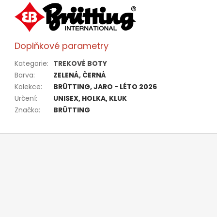
Doplňkové parametry
Kategorie
:
TREKOVÉ BOTY
Barva
:
ZELENÁ, ČERNÁ
Kolekce
:
BRÜTTING, JARO - LÉTO 2026
Určení
:
UNISEX, HOLKA, KLUK
Značka
:
BRÜTTING
Z
á
p
a
t
í