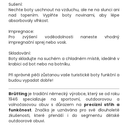
Sušení:
Nechte boty uschnout na vzduchu, ale ne na slunci ani
nad topením. Vyplňte boty novinami, aby lépe
absorbovaly vlhkost.
Impregnace:
Pro zvýšení voděodolnosti naneste vhodný
impregnační sprej nebo vosk.
Skladování:
Boty skladujte na suchém a chladném místě, ideálně v
krabici od bot nebo na botníku.
Při správné péči zůstanou vaše turistické boty funkční a
budou vypadat dobře!
Brütting
je tradiční německý výrobce, který se od roku
1946 specializuje na sportovní, outdoorovou a
volnočasovou obuv s důrazem na
precizní střih a
funkčnost
. Značka je uznávána pro své dlouholeté
zkušenosti, které přenáší i do segmentu dětské
outdoorové obuvi.