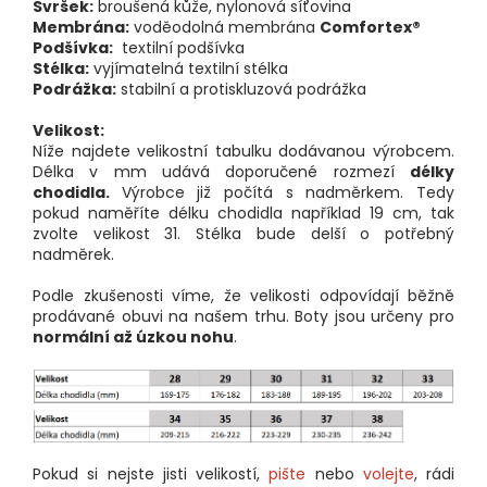
Svršek:
broušená kůže, nylonová síťovina
Membrána:
voděodolná membrána
Comfortex®
Podšívka:
textilní podšívka
Stélka:
vyjímatelná textilní stélka
Podrážka:
stabilní a protiskluzová podrážka
Velikost:
Níže najdete velikostní tabulku dodávanou výrobcem.
Délka v mm udává doporučené rozmezí
délky
chodidla.
Výrobce již počítá s nadměrkem. Tedy
pokud naměříte délku chodidla například 19 cm, tak
zvolte velikost 31. Stélka bude delší o potřebný
nadměrek.
Podle zkušenosti víme, že velikosti odpovídají běžně
prodávané obuvi na našem trhu. Boty jsou určeny pro
normální až úzkou nohu
.
Pokud si nejste jisti velikostí,
pište
nebo
volejte
, rádi