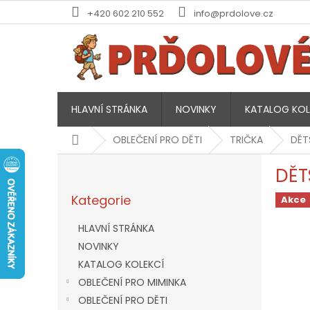
Přejít
+420 602 210 552
info@prdolove.cz
na
obsah
HLAVNÍ STRÁNKA
NOVINKY
KATALOG KOL
Domů
OBLEČENÍ PRO DĚTI
TRIČKA
DĚT
P
DĚT
o
Přeskočit
s
Kategorie
kategorie
Akce
t
r
HLAVNÍ STRÁNKA
a
NOVINKY
n
KATALOG KOLEKCÍ
n
í
OBLEČENÍ PRO MIMINKA
p
OBLEČENÍ PRO DĚTI