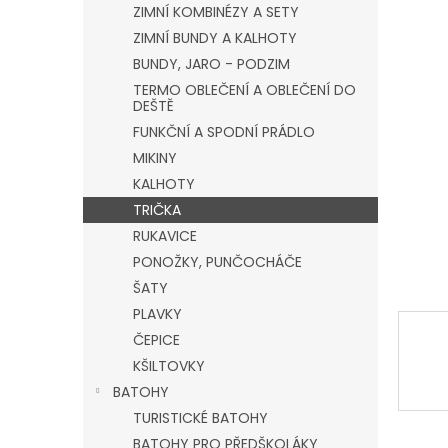
a
ZIMNÍ KOMBINÉZY A SETY
n
ZIMNÍ BUNDY A KALHOTY
e
BUNDY, JARO - PODZIM
l
TERMO OBLEČENÍ A OBLEČENÍ DO
DEŠTĚ
FUNKČNÍ A SPODNÍ PRÁDLO
MIKINY
KALHOTY
TRIČKA
RUKAVICE
PONOŽKY, PUNČOCHÁČE
ŠATY
PLAVKY
ČEPICE
KŠILTOVKY
BATOHY
TURISTICKÉ BATOHY
BATOHY PRO PŘEDŠKOLÁKY