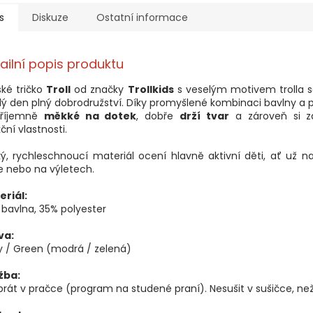
s
Diskuze
Ostatní informace
ailní popis produktu
ké tričko
Troll
od značky
Trollkids
s veselým motivem trolla s
ý den plný dobrodružství. Díky promyšlené kombinaci bavlny a 
příjemně
měkké na dotek
, dobře
drží tvar
a zároveň si z
ční vlastnosti.
ý, rychleschnoucí materiál ocení hlavně aktivní děti, ať už na 
e nebo na výletech.
eriál:
bavlna, 35% polyester
va:
y / Green (modrá / zelená)
žba:
prát v pračce (program na studené praní). Nesušit v sušičce, než