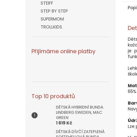
STEIFF
Popi
STEP BY STEP
SUPERMOM
TROLLKIDS
Det
Děts
každ
Přijímáme online platby
je 
funk
Lehk
škol
Mat
65% 
Top 10 produktů
Bar
DĚTSKÁ HYBRIDNÍ BUNDA
Nav
LINDBERG SWEDEN, MAC
GREEN
Údr
1 619 Kč
Lze 
DĚTSKÁ DÍVČÍ ZATEPLENÁ
SOFTSHELLOVÁ BUNDA