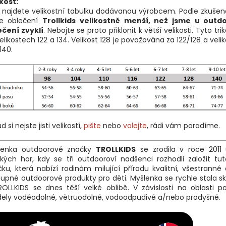
kost:
 najdete velikostní tabulku dodávanou výrobcem. Podle zkušen
je oblečení
Trollkids velikostně menší, než jsme u outd
ečení zvyklí
. Nebojte se proto přiklonit k větší velikosti. Tyto trik
elikostech 122 a 134. Velikost 128 je považována za 122/128 a veli
140.
d si nejste jisti velikostí,
pište
nebo
volejte
, rádi vám poradíme.
lenka outdoorové značky
TROLLKIDS
se zrodila v roce 2011 
kých hor, kdy se tři outdooroví nadšenci rozhodli založit tu
ku, která nabízí rodinám milující přírodu kvalitní, všestrann
upné outdoorové produkty pro děti. Myšlenka se rychle stala s
OLLKIDS se dnes těší velké oblibě. V závislosti na oblasti po
ely voděodolné, větruodolné, vodoodpudivé a/nebo prodyšné.