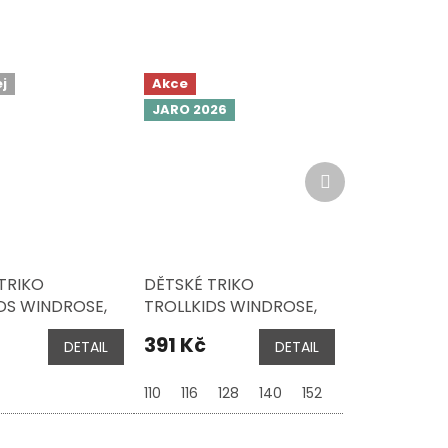
j
Akce
JARO 2026
Další
produkt
TRIKO
DĚTSKÉ TRIKO
DS WINDROSE,
TROLLKIDS WINDROSE,
EEN / SAHARA
JUNGLE GREEN /
391 Kč
DETAIL
DETAIL
MUSTARD
110
116
128
140
152