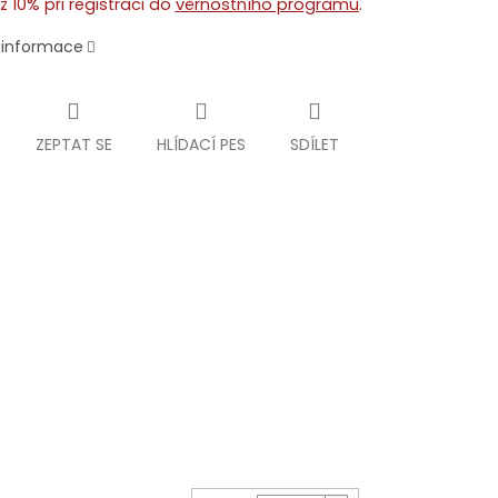
ž 10% při registraci do
věrnostního programu
.
í informace
ZEPTAT SE
HLÍDACÍ PES
SDÍLET