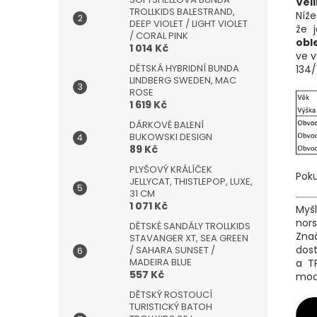
Veli
TROLLKIDS BALESTRAND,
Níže
DEEP VIOLET / LIGHT VIOLET
že 
/ CORAL PINK
obl
1 014 Kč
ve v
DĚTSKÁ HYBRIDNÍ BUNDA
134/
LINDBERG SWEDEN, MAC
ROSE
1 619 Kč
DÁRKOVÉ BALENÍ
BUKOWSKI DESIGN
89 Kč
PLYŠOVÝ KRÁLÍČEK
Poku
JELLYCAT, THISTLEPOP, LUXE,
31 CM
1 071 Kč
Myš
nors
DĚTSKÉ SANDÁLY TROLLKIDS
Znač
STAVANGER XT, SEA GREEN
dost
/ SAHARA SUNSET /
MADEIRA BLUE
a TR
557 Kč
mod
DĚTSKÝ ROSTOUCÍ
TURISTICKÝ BATOH