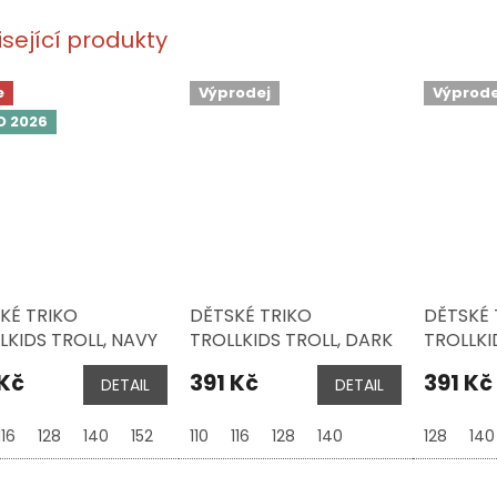
isející produkty
e
Výprodej
Výprode
O 2026
KÉ TRIKO
DĚTSKÉ TRIKO
DĚTSKÉ 
LKIDS TROLL, NAVY
TROLLKIDS TROLL, DARK
TROLLKI
STARD
NAVY / COBALT BLUE
PEAR GR
 Kč
391 Kč
391 Kč
DETAIL
DETAIL
SUNSET
116
128
140
152
110
116
128
140
128
140