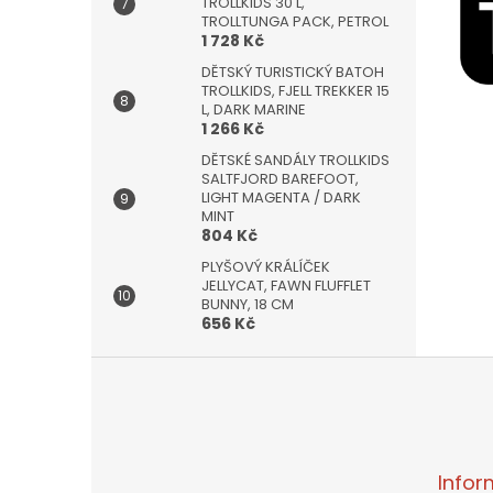
TROLLKIDS 30 L,
TROLLTUNGA PACK, PETROL
1 728 Kč
DĚTSKÝ TURISTICKÝ BATOH
TROLLKIDS, FJELL TREKKER 15
L, DARK MARINE
1 266 Kč
DĚTSKÉ SANDÁLY TROLLKIDS
SALTFJORD BAREFOOT,
LIGHT MAGENTA / DARK
MINT
804 Kč
PLYŠOVÝ KRÁLÍČEK
JELLYCAT, FAWN FLUFFLET
BUNNY, 18 CM
656 Kč
Z
á
p
a
t
Infor
í