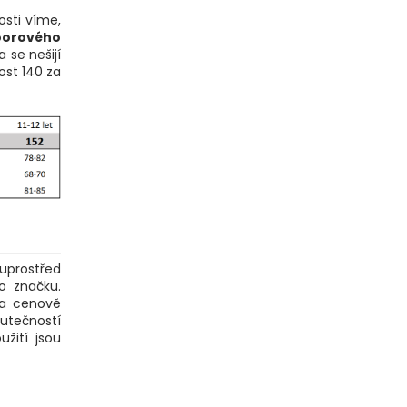
osti víme,
oorového
a se nešijí
kost 140 za
uprostřed
to značku.
é a cenově
kutečností
užití jsou