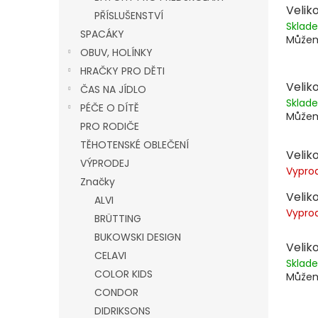
Veliko
PŘÍSLUŠENSTVÍ
Skla
SPACÁKY
Můžem
OBUV, HOLÍNKY
HRAČKY PRO DĚTI
Veliko
ČAS NA JÍDLO
Skla
PÉČE O DÍTĚ
Můžem
PRO RODIČE
TĚHOTENSKÉ OBLEČENÍ
Veliko
VÝPRODEJ
Vypro
Značky
Veliko
ALVI
Vypro
BRÜTTING
BUKOWSKI DESIGN
Veliko
CELAVI
Skla
COLOR KIDS
Můžem
CONDOR
DIDRIKSONS