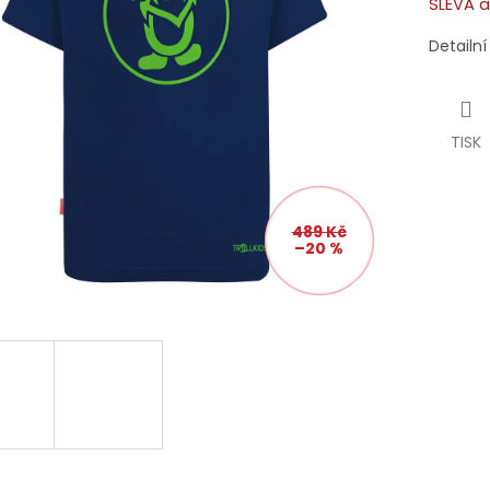
SLEVA a
Detailn
TISK
489 Kč
–20 %