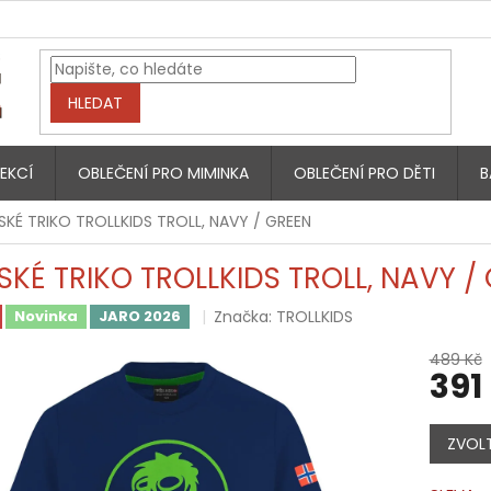
HLEDAT
EKCÍ
OBLEČENÍ PRO MIMINKA
OBLEČENÍ PRO DĚTI
B
SKÉ TRIKO TROLLKIDS TROLL, NAVY / GREEN
SKÉ TRIKO TROLLKIDS TROLL, NAVY /
Značka:
TROLLKIDS
Novinka
JARO 2026
489 Kč
391
Měrná
cena:
ZVOLT