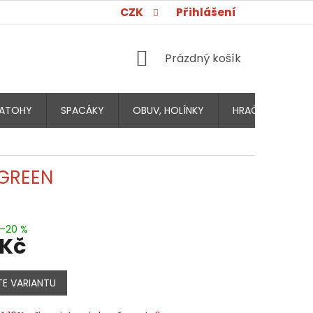
CZK
Přihlášení
NÁKUPNÍ
Prázdný košík
KOŠÍK
ATOHY
SPACÁKY
OBUV, HOLÍNKY
HRAČKY PRO DĚT
 GREEN
–20 %
 Kč
E VARIANTU