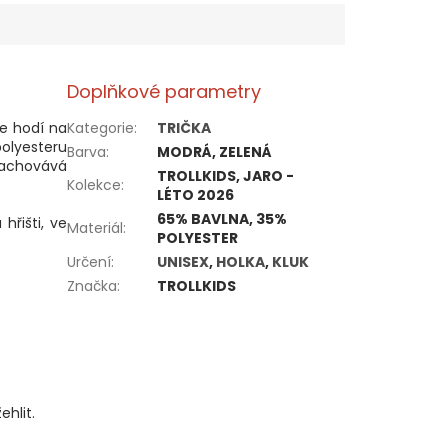
Doplňkové parametry
e hodí na
Kategorie
:
TRIČKA
polyesteru
Barva
:
MODRÁ, ZELENÁ
achovává
TROLLKIDS, JARO -
Kolekce
:
LÉTO 2026
65% BAVLNA, 35%
hřišti, ve
Materiál
:
POLYESTER
Určení
:
UNISEX
,
HOLKA
,
KLUK
Značka
:
TROLLKIDS
ehlit.