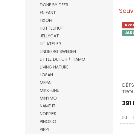
DONE BY DEER
Souv
EN FANT
FIXONI
Akc
HUTTELIHUT
JAR
JELLYCAT
LIL' ATELIER
LINDBERG SWEDEN
LITTLE DUTCH / TIAMO
LIVING NATURE
LOSAN
MEPAL
DĚTS
MIKK-LINE
TROL
/ MU
MINYMO
391
NAME IT
NOPPIES
110
PINOKIO
PIPPI