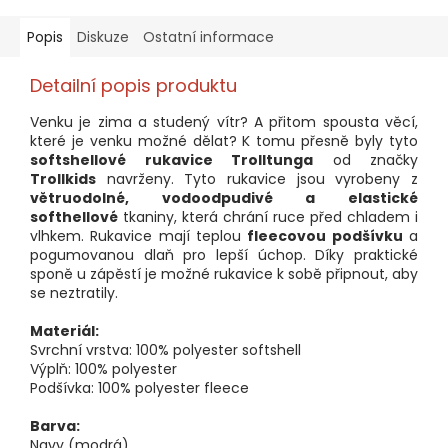
Popis
Diskuze
Ostatní informace
Detailní popis produktu
Venku je zima a studený vítr? A přitom spousta věcí,
které je venku možné dělat? K tomu přesně byly tyto
softshellové rukavice Trolltunga
od značky
Trollkids
navrženy. Tyto rukavice jsou vyrobeny z
větruodolné, vodoodpudivé a elastické
softhellové
tkaniny, která chrání ruce před chladem i
vlhkem. Rukavice mají teplou
fleecovou podšívku
a
pogumovanou dlaň pro lepší úchop. Díky praktické
sponě u zápěstí je možné rukavice k sobě připnout, aby
se neztratily.
Materiál:
Svrchní vrstva: 100% polyester softshell
Výplň: 100% polyester
Podšívka: 100% polyester fleece
Barva:
Navy (modrá)