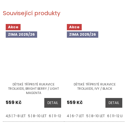
Související produkty
Akce
Akce
ZIMA 2025/26
ZIMA 2025/26
DĚTSKÉ TŘÍPRSTÉ RUKAVICE
DĚTSKÉ TŘÍPRSTÉ RUKAVICE
TROLLKIDS, BRIGHT BERRY / LIGHT
TROLLKIDS, IVY / BLACK
MAGENTA
559 Kč
559 Kč
DETAIL
DETAIL
4,5 | 7-8 LET
5 | 8-10 LET
6 | 11-12 LET
4 | 6-7 LET
5 | 8-10 LET
6 | 11-12 LET