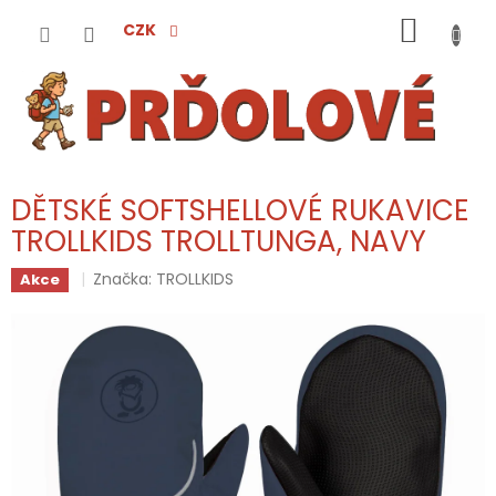
Přejít
NÁKUP
na
CZK
obsah
KOŠÍK
DĚTSKÉ SOFTSHELLOVÉ RUKAVICE
TROLLKIDS TROLLTUNGA, NAVY
Značka:
TROLLKIDS
Akce