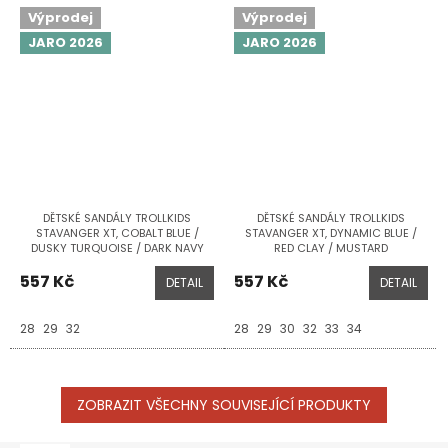
Výprodej
Výprodej
JARO 2026
JARO 2026
DĚTSKÉ SANDÁLY TROLLKIDS
DĚTSKÉ SANDÁLY TROLLKIDS
STAVANGER XT, COBALT BLUE /
STAVANGER XT, DYNAMIC BLUE /
DUSKY TURQUOISE / DARK NAVY
RED CLAY / MUSTARD
557 Kč
557 Kč
DETAIL
DETAIL
28
29
32
28
29
30
32
33
34
ZOBRAZIT VŠECHNY SOUVISEJÍCÍ PRODUKTY