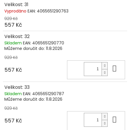
Velikost: 31
Vyprodáno
EAN:
4065651290763
929 Kč
557 Kč
Velikost: 32
Skladem
EAN:
4065651290770
Můžeme doručit do:
11.8.2026
929 Kč
Do 
557 Kč
Velikost: 33
Skladem
EAN:
4065651290787
Můžeme doručit do:
11.8.2026
929 Kč
Do 
557 Kč