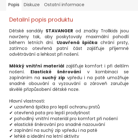
Popis
Diskuze
Ostatní informace
Detailní popis produktu
Dětské sandály
STAVANGER
od značky Trollkids jsou
navrženy tak, aby poskytovaly maximální pohodlí
během letních dní.
Uzavřená špička
chrání prsty,
zatímco otevřená patní část zajišťuje příjemné
odvětrávání a lehkost při nošení.
Měkký vnitřní materiál
zajišťuje komfort i při delším
nošení.
Elastické šněrování
v kombinaci se
zapínáním na
suchý zip
vpředu i na patě umožňuje
snadné obouvání a vyzouvání a zároveň zaručuje
skvělé přizpůsobení dětské noze.
Hlavní vlastnosti:
✔ uzavřená špička pro lepší ochranu prstů
✔ otevřená pata pro lepší prodyšnost
✔ pohodlný vnitřní materiál pro komfort při nošení
✔ elastické šněrování pro snadné nazouvání
✔ zapínání na suchý zip vpředu i na patě
✔ lehké a ideální na letní aktivity