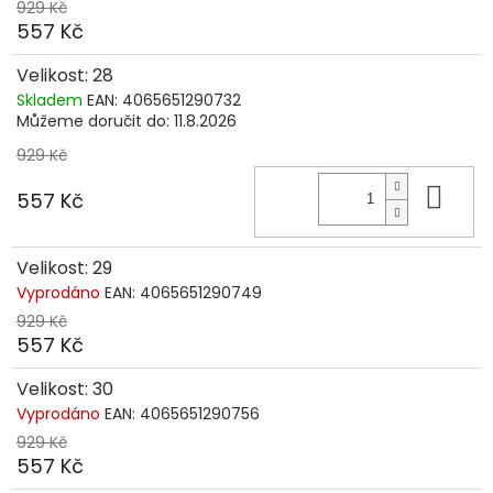
929 Kč
557 Kč
Velikost: 28
Skladem
EAN:
4065651290732
Můžeme doručit do:
11.8.2026
929 Kč
Do 
557 Kč
Velikost: 29
Vyprodáno
EAN:
4065651290749
929 Kč
557 Kč
Velikost: 30
Vyprodáno
EAN:
4065651290756
929 Kč
557 Kč