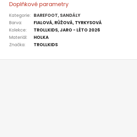
Doplňkové parametry
Kategorie
:
BAREFOOT, SANDÁLY
Barva
:
FIALOVÁ, RŮŽOVÁ, TYRKYSOVÁ
Kolekce
:
TROLLKIDS, JARO - LÉTO 2026
Materiál
:
HOLKA
Značka
:
TROLLKIDS
Z
á
p
a
t
í