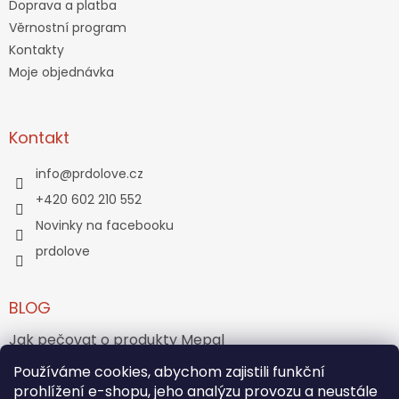
Doprava a platba
Věrnostní program
Kontakty
Moje objednávka
Kontakt
info
@
prdolove.cz
+420 602 210 552
Novinky na facebooku
prdolove
BLOG
Jak pečovat o produkty Mepal
Používáme cookies, abychom zajistili funkční
Jak vznikl medvídek Teddy Bear?
prohlížení e-shopu, jeho analýzu provozu a neustále