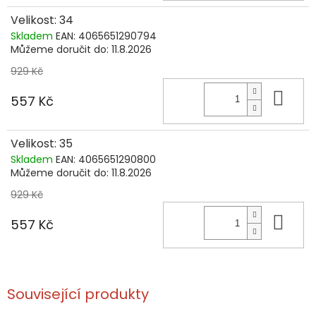
Velikost: 34
Skladem
EAN:
4065651290794
Můžeme doručit do:
11.8.2026
929 Kč
Do 
557 Kč
Velikost: 35
Skladem
EAN:
4065651290800
Můžeme doručit do:
11.8.2026
929 Kč
Do 
557 Kč
Související produkty