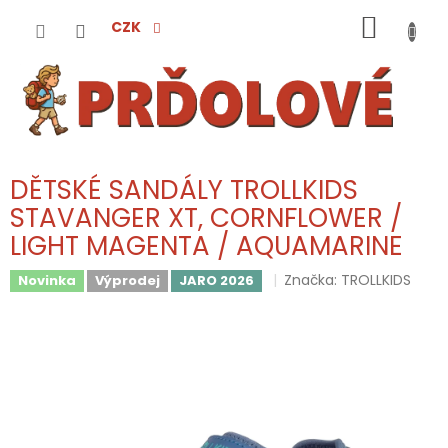
Přejít
NÁKUP
na
CZK
obsah
KOŠÍK
DĚTSKÉ SANDÁLY TROLLKIDS
STAVANGER XT, CORNFLOWER /
LIGHT MAGENTA / AQUAMARINE
Značka:
TROLLKIDS
Novinka
Výprodej
JARO 2026