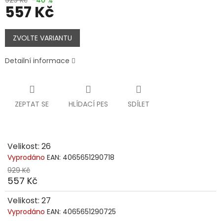
557 Kč
Měrná
cena:
ZVOLTE VARIANTU
Detailní informace
ZEPTAT SE
HLÍDACÍ PES
SDÍLET
Velikost: 26
Vyprodáno
EAN:
4065651290718
929 Kč
557 Kč
Velikost: 27
Vyprodáno
EAN:
4065651290725