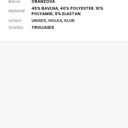
Barva
:
ORANŽOVÁ
45% BAVLNA, 40% POLYESTER, 10%
Materiál
:
POLYAMID, 5% ELASTAN
Určení
:
UNISEX
,
HOLKA
,
KLUK
Značka
:
TROLLKIDS
Z
á
p
a
t
í