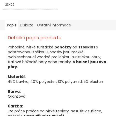
23-26
Popis
Diskuze
Ostatní informace
Detailní popis produktu
Pohodlné, nízké turistické
ponožky
od
Trollkids
s
polstrovanou stélkou. Ponožky jsou měkké,
rychleschnoucí vhodné pro lehkou turistickou obuv,
trailové běžecké boty nebo tenisky.
V balení jsou dva
páry.
Materiál:
45% bavlna, 40% polyester, 10% polyamid, 5% elastan
Barva:
Oranžová
Údržba:
Lze prát v pračce na nízké teploty. Nesušit v sušičce,
nežehlit.
Nepoužívejte aviváž.