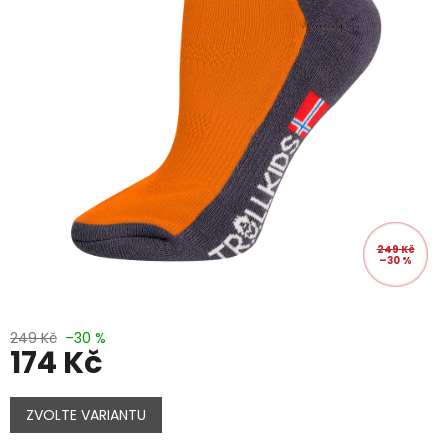
249 Kč
–30 %
249 Kč
–30 %
174 Kč
Měrná
cena:
ZVOLTE VARIANTU