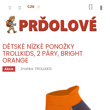
Přejít
NÁKUP
na
CZK
obsah
KOŠÍK
DĚTSKÉ NÍZKÉ PONOŽKY
TROLLKIDS, 2 PÁRY, BRIGHT
ORANGE
Značka:
TROLLKIDS
Akce