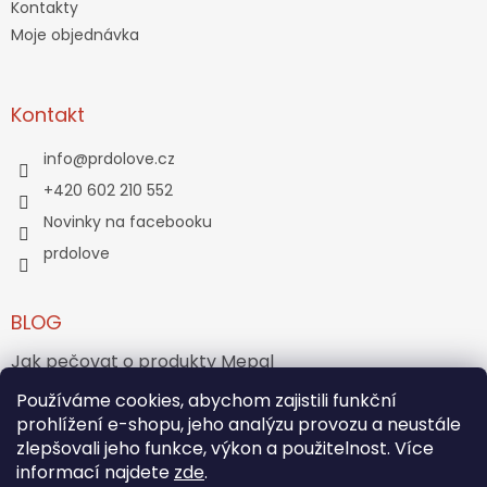
Kontakty
Moje objednávka
Kontakt
info
@
prdolove.cz
+420 602 210 552
Novinky na facebooku
prdolove
BLOG
Jak pečovat o produkty Mepal
Používáme cookies, abychom zajistili funkční
Jak vznikl medvídek Teddy Bear?
prohlížení e-shopu, jeho analýzu provozu a neustále
zlepšovali jeho funkce, výkon a použitelnost. Více
ARCHIV
informací najdete
zde
.