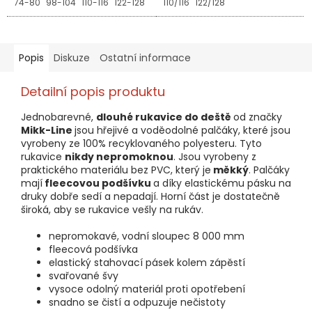
74-80
98-104
110-116
122-128
110/116
122/128
Popis
Diskuze
Ostatní informace
Detailní popis produktu
Jednobarevné,
dlouhé rukavice do deště
od značky
Mikk-Line
jsou hřejivé a voděodolné palčáky, které jsou
vyrobeny ze 100% recyklovaného polyesteru. Tyto
rukavice
nikdy nepromoknou
. Jsou vyrobeny z
praktického materiálu bez PVC, který je
měkký
. Palčáky
mají
fleecovou podšívku
a díky elastickému pásku na
druky dobře sedí a nepadají. Horní část je dostatečně
široká, aby se rukavice vešly na rukáv.
nepromokavé, vodní sloupec 8 000 mm
fleecová podšívka
elastický stahovací pásek kolem zápěstí
svařované švy
vysoce odolný materiál proti opotřebení
snadno se čistí a odpuzuje nečistoty