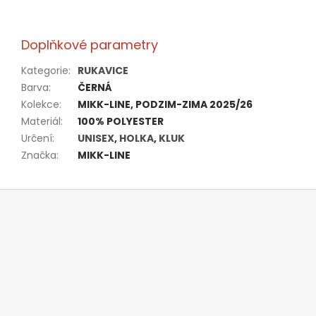
Doplňkové parametry
Kategorie
:
RUKAVICE
Barva
:
ČERNÁ
Kolekce
:
MIKK-LINE, PODZIM-ZIMA 2025/26
Materiál
:
100% POLYESTER
Určení
:
UNISEX
,
HOLKA
,
KLUK
Značka
:
MIKK-LINE
Z
á
p
a
t
í