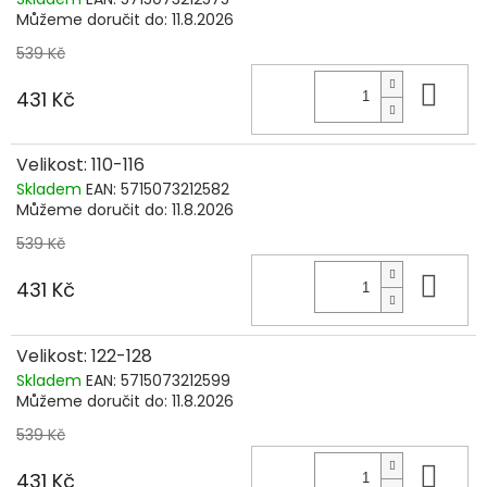
Můžeme doručit do:
11.8.2026
539 Kč
Do 
431 Kč
Velikost: 110-116
Skladem
EAN:
5715073212582
Můžeme doručit do:
11.8.2026
539 Kč
Do 
431 Kč
Velikost: 122-128
Skladem
EAN:
5715073212599
Můžeme doručit do:
11.8.2026
539 Kč
Do 
431 Kč