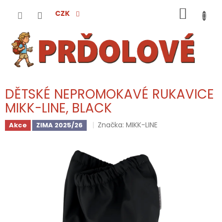
Přejít
NÁKUP
na
CZK
obsah
KOŠÍK
DĚTSKÉ NEPROMOKAVÉ RUKAVICE
MIKK-LINE, BLACK
Značka:
MIKK-LINE
Akce
ZIMA 2025/26