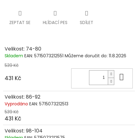
ZEPTAT SE
HLÍDACÍ PES
SDÍLET
Velikost: 74-80
Skladem
EAN:
5715073212551
Můžeme doručit do:
11.8.2026
539 Kč
Do 
431 Kč
Velikost: 86-92
Vyprodáno
EAN:
5715073212513
539 Kč
431 Kč
Velikost: 98-104
Skladem
EAN:
5715073212575