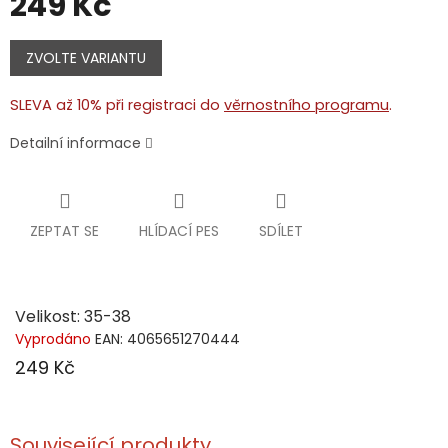
249 Kč
Měrná
cena:
ZVOLTE VARIANTU
SLEVA až 10% při registraci do
věrnostního programu
.
Detailní informace
ZEPTAT SE
HLÍDACÍ PES
SDÍLET
Velikost: 35-38
Vyprodáno
EAN:
4065651270444
249 Kč
Související produkty