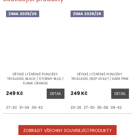
ZIMA 2025/26
ZIMA 2025/26
DĚTSKÉ LYŽAŘSKÉ PONOŽKY
DĚTSKÉ LYŽAŘSKÉ PONOŽKY
TROLLKIDS, BLACK / STORMY BLUE /
TROLLKIDS, DEEP VIOLET / DARK PINK
FLAME ORANGE
249 Kč
249 Kč
DETAIL
DETAIL
27-30
31-34
39-42
23-26
27-30
35-38
39-42
ZOBRAZIT VŠECHNY SOUVISEJÍCÍ PRODUKTY