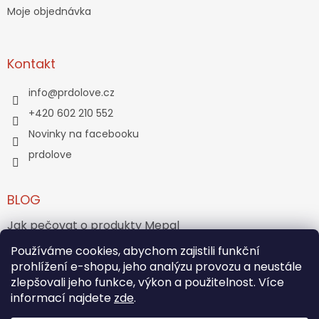
Moje objednávka
Kontakt
info
@
prdolove.cz
+420 602 210 552
Novinky na facebooku
prdolove
BLOG
Jak pečovat o produkty Mepal
Používáme cookies, abychom zajistili funkční
Jak vznikl medvídek Teddy Bear?
prohlížení e-shopu, jeho analýzu provozu a neustále
zlepšovali jeho funkce, výkon a použitelnost. Více
ARCHIV
informací najdete
zde
.