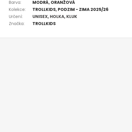
Barva
:
MODRÁ, ORANŽOVÁ
Kolekce
:
TROLLKIDS, PODZIM - ZIMA 2025/26
Určení
:
UNISEX
,
HOLKA
,
KLUK
Značka
:
TROLLKIDS
Z
á
p
a
t
í