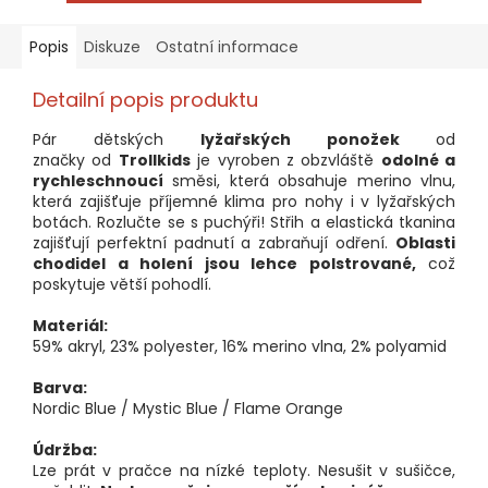
Popis
Diskuze
Ostatní informace
Detailní popis produktu
Pár dětských
lyžařských ponožek
od
značky od
Trollkids
je vyroben z obzvláště
odolné a
rychleschnoucí
směsi, která obsahuje merino vlnu,
která zajišťuje příjemné klima pro nohy i v lyžařských
botách. Rozlučte se s puchýři! Střih a elastická tkanina
zajišťují perfektní padnutí a zabraňují odření.
Oblasti
chodidel a holení jsou lehce polstrované,
což
poskytuje větší pohodlí.
Materiál:
59% akryl, 23% polyester, 16% merino vlna, 2% polyamid
Barva:
Nordic Blue / Mystic Blue / Flame Orange
Údržba:
Lze prát v pračce na nízké teploty. Nesušit v sušičce,