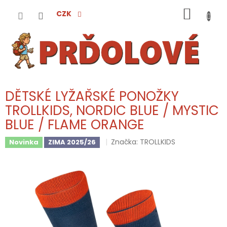
Přejít
NÁKUP
na
CZK
obsah
KOŠÍK
DĚTSKÉ LYŽAŘSKÉ PONOŽKY
TROLLKIDS, NORDIC BLUE / MYSTIC
BLUE / FLAME ORANGE
Značka:
TROLLKIDS
Novinka
ZIMA 2025/26