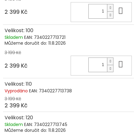
Do 
2 399 Kč
Velikost: 100
Skladem
EAN:
7340227713721
Můžeme doručit do:
11.8.2026
3 199 Kč
Do 
2 399 Kč
Velikost: 110
Vyprodáno
EAN:
7340227713738
3 199 Kč
2 399 Kč
Velikost: 120
Skladem
EAN:
7340227713745
Můžeme doručit do:
11.8.2026