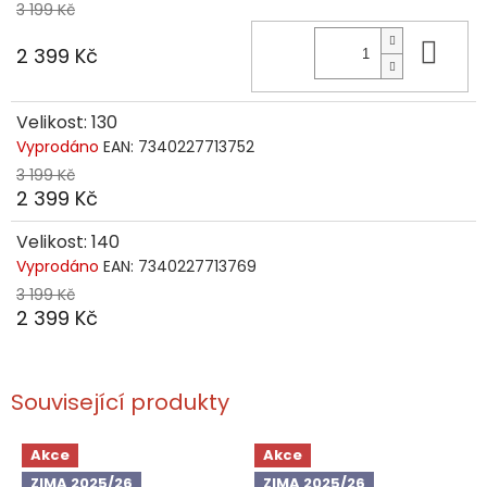
3 199 Kč
Do 
2 399 Kč
Velikost: 130
Vyprodáno
EAN:
7340227713752
3 199 Kč
2 399 Kč
Velikost: 140
Vyprodáno
EAN:
7340227713769
3 199 Kč
2 399 Kč
Související produkty
Akce
Akce
ZIMA 2025/26
ZIMA 2025/26