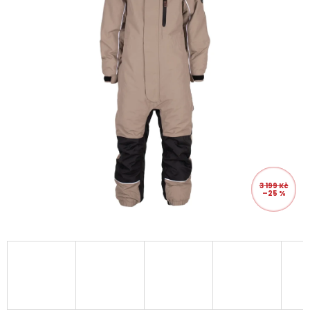
3 199 Kč
–25 %