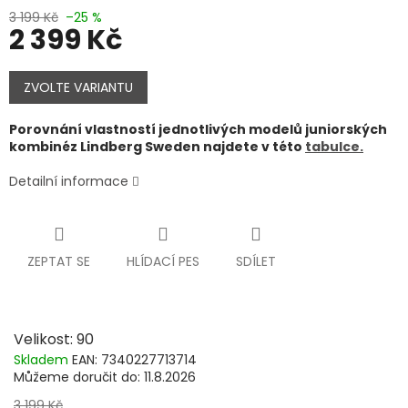
3 199 Kč
–25 %
2 399 Kč
Měrná
cena:
ZVOLTE VARIANTU
Porovnání vlastností jednotlivých modelů juniorských
kombinéz Lindberg Sweden najdete v této
tabulce.
Detailní informace
ZEPTAT SE
HLÍDACÍ PES
SDÍLET
Velikost: 90
Skladem
EAN:
7340227713714
Můžeme doručit do:
11.8.2026
3 199 Kč