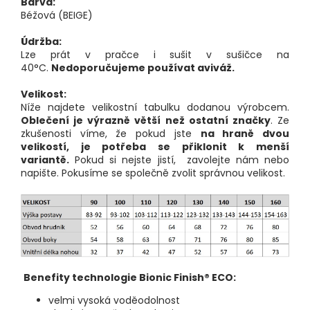
Barva:
Béžová (BEIGE)
Údržba:
Lze prát v pračce i sušit v sušičce na
40°C.
Nedoporučujeme používat aviváž.
Velikost:
Níže najdete velikostní tabulku dodanou výrobcem.
Oblečení je výrazně větší než ostatní značky
. Ze
zkušenosti víme, že pokud jste
na hraně dvou
velikostí, je potřeba se přiklonit k menší
variantě.
Pokud si nejste jistí, zavolejte nám nebo
napište. Pokusíme se společně zvolit správnou velikost.
Benefity technologie Bionic Finish® ECO:
velmi vysoká voděodolnost