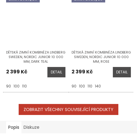
DĚTSKÁ ZIMNÍ KOMBINÉZA LINDBERG
DĚTSKÁ ZIMNÍ KOMBINÉZA LINDBERG
SWEDEN, NORDIC JUNIOR 10 000
SWEDEN, NORDIC JUNIOR 10 000
MM, DARK TEAL
MM, ROSE
2 399 Kč
2 399 Kč
DETAIL
DETAIL
90
100
110
90
100
110
140
ZOBRAZIT VŠECHNY SOUVISEJÍCÍ PRODUKTY
Popis
Diskuze