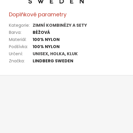
Doplňkové parametry
Kategorie
:
ZIMNÍ KOMBINÉZY A SETY
Barva
:
BÉŽOVÁ
Materiál
:
100% NYLON
Podšívka
:
100% NYLON
Určení
:
UNISEX
,
HOLKA
,
KLUK
Značka
:
LINDBERG SWEDEN
Z
á
p
a
t
í