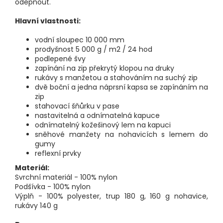
odepnout.
Hlavní vlastnosti:
vodní sloupec 10 000 mm
prodyšnost 5 000 g / m2 / 24 hod
podlepené švy
zapínání na zip překrytý klopou na druky
rukávy s manžetou a stahováním na suchý zip
dvě boční a jedna náprsní kapsa se zapínáním na
zip
stahovací šňůrku v pase
nastavitelná a odnímatelná kapuce
odnímatelný kožešinový lem na kapuci
sněhové manžety na nohavicích s lemem do
gumy
reflexní prvky
Materiál:
Svrchní materiál - 100% nylon
Podšívka - 100% nylon
Výplň - 100% polyester, trup 180 g, 160 g nohavice,
rukávy 140 g