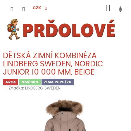
Přejít
NÁKUP
na
CZK
obsah
KOŠÍK
DĚTSKÁ ZIMNÍ KOMBINÉZA
LINDBERG SWEDEN, NORDIC
JUNIOR 10 000 MM, BEIGE
Akce
Novinka
ZIMA 2025/26
Značka:
LINDBERG SWEDEN