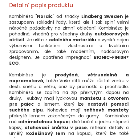
Detailní popis produktu
Kombinéza "
Nordic
" od značky
Lindberg Sweden
je
zástupcem základní řady, která ale i tak splní velmi
náročné požadavky na zimní oblečení. Kombinéza je
pohodlná, vhodná pro všechny druhy
outdoorových
aktivit
. Je ušita z
odolného materiálu
a vyniká nejen
výbornými funkčními vlastnostmi a kvalitním
zpracováním, ale také moderním, nadčasovým
designem. Je opatřena impregnací
BIONIC-FINISH®
ECO
.
Kombinéza je
prodyšná, větruodolná a
nepromokavá,
takže Vaše dítě může zůstat venku v
dešti, sněhu a větru, aniž by promoklo a prochladlo.
Kombinéza se zapíná na zip překrytým klopou na
druky. Rukávy mají lyckrovou
manžetu s otvorem
pro palec
a lemem, který lze
nastavit pomocí
suchého zipu
. Nohavice mají
sněhové manžety
překryté lemem zakončeným do gumy. Kombinéza
má
odnímatelnou kapuci
, dvě boční a jednu náprsní
kapsy,
stahovací šňůrku v pase
, reflexní detaily a
umělý
kožešinový lem
na kapuci, který lze také