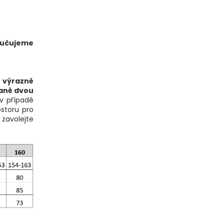
učujeme
e výrazně
aně dvou
v případě
ostoru pro
 zavolejte