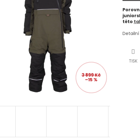
Porovná
junior
této
ta
Detailn
TISK
3 899 Kč
–15 %