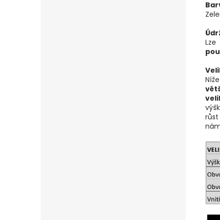
Bar
Zel
Údr
Lze
pou
Veli
Níž
vět
vel
výšk
růst
nám 