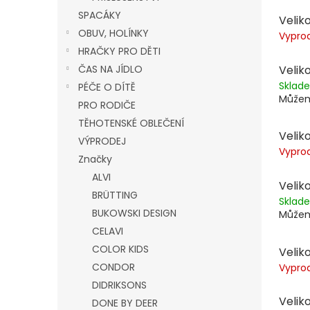
SPACÁKY
Veliko
OBUV, HOLÍNKY
Vypro
HRAČKY PRO DĚTI
Veliko
ČAS NA JÍDLO
Skla
PÉČE O DÍTĚ
Můžem
PRO RODIČE
TĚHOTENSKÉ OBLEČENÍ
Veliko
VÝPRODEJ
Vypro
Značky
ALVI
Veliko
BRÜTTING
Skla
BUKOWSKI DESIGN
Můžem
CELAVI
COLOR KIDS
Veliko
CONDOR
Vypro
DIDRIKSONS
Veliko
DONE BY DEER