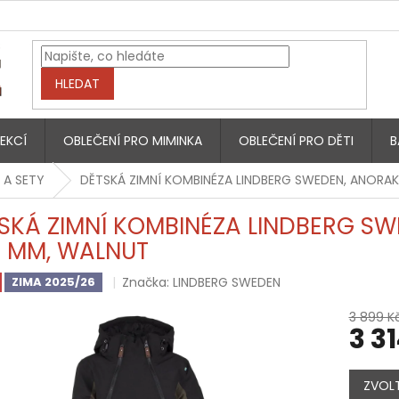
HLEDAT
EKCÍ
OBLEČENÍ PRO MIMINKA
OBLEČENÍ PRO DĚTI
B
 A SETY
DĚTSKÁ ZIMNÍ KOMBINÉZA LINDBERG SWEDEN, ANORAK
SKÁ ZIMNÍ KOMBINÉZA LINDBERG SW
 MM, WALNUT
Značka:
LINDBERG SWEDEN
ZIMA 2025/26
3 899 K
3 3
Měrná
cena:
ZVOLT