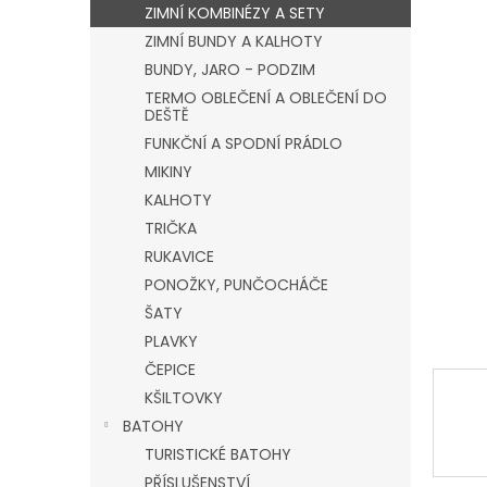
a
ZIMNÍ KOMBINÉZY A SETY
n
ZIMNÍ BUNDY A KALHOTY
e
BUNDY, JARO - PODZIM
l
TERMO OBLEČENÍ A OBLEČENÍ DO
DEŠTĚ
FUNKČNÍ A SPODNÍ PRÁDLO
MIKINY
KALHOTY
TRIČKA
RUKAVICE
PONOŽKY, PUNČOCHÁČE
ŠATY
PLAVKY
ČEPICE
KŠILTOVKY
BATOHY
TURISTICKÉ BATOHY
PŘÍSLUŠENSTVÍ