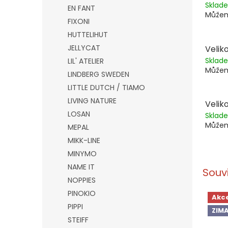
Skla
EN FANT
Můžem
FIXONI
HUTTELIHUT
JELLYCAT
Veliko
Skla
LIL' ATELIER
Můžem
LINDBERG SWEDEN
LITTLE DUTCH / TIAMO
LIVING NATURE
Veliko
LOSAN
Skla
Můžem
MEPAL
MIKK-LINE
MINYMO
NAME IT
Souv
NOPPIES
PINOKIO
Akc
PIPPI
ZIMA
STEIFF