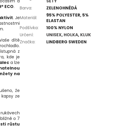
počasím a
SETY
H® ECO
.
Barva
:
ZELENOHNĚDÁ
95% POLYESTER, 5%
ktivit
. Je
Materiál
:
ELASTAN
lastnostmi
Podšívka
:
100% NYLON
m.
Určení
:
UNISEX
,
HOLKA
,
KLUK
Vaše dítě
Značka
:
LINDBERG SWEDEN
ochladlo.
řístupná z
ra, kde je
alec
a lze
matelnou
nžety na
šeno, že
í kapsy ze
V rukávech
bližně o 7
sti růstu