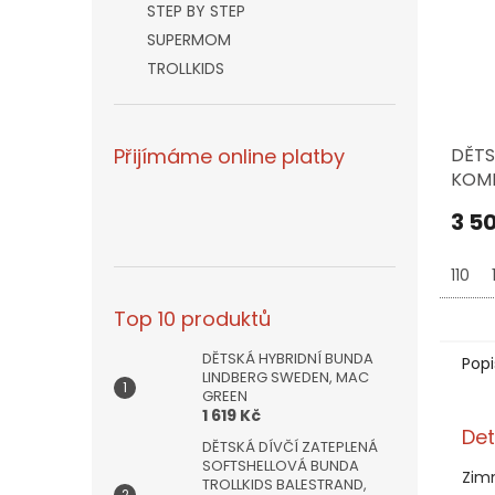
STEP BY STEP
SUPERMOM
TROLLKIDS
DĚTS
Přijímáme online platby
KOMB
SWED
3 5
JUNI
DUS
110
Top 10 produktů
DĚTSKÁ HYBRIDNÍ BUNDA
Popi
LINDBERG SWEDEN, MAC
GREEN
1 619 Kč
Det
DĚTSKÁ DÍVČÍ ZATEPLENÁ
SOFTSHELLOVÁ BUNDA
Zim
TROLLKIDS BALESTRAND,