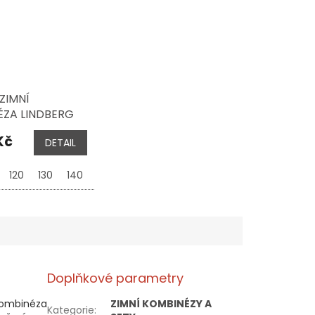
ZIMNÍ
ZA LINDBERG
, ANORAK
Kč
DETAIL
15 000 MM,
120
130
140
160
Doplňkové parametry
kombinéza
ZIMNÍ KOMBINÉZY A
Kategorie
: