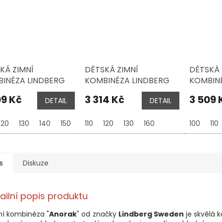
KÁ ZIMNÍ
DĚTSKÁ ZIMNÍ
DĚTSKÁ 
INÉZA LINDBERG
KOMBINÉZA LINDBERG
KOMBINÉ
EN, ANORAK
SWEDEN, ANORAK
SWEDEN
09 Kč
3 314 Kč
3 509 
DETAIL
DETAIL
OR 15 000 MM,
JUNIOR 15 000 MM, BLUE
JUNIOR 
TY MAUVE
GREEN
120
130
140
150
160
110
120
130
160
100
110
s
Diskuze
ailní popis produktu
ní kombinéza "
Anorak
" od značky
Lindberg Sweden
je skvělá 