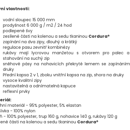
ní vlastnosti:
vodní sloupec 15 000 mm
prodyšnost 6 000 g / m2 / 24 hod
podlepené švy
zesílené části na kolenou a sedu tkaninou
Cordura®
zapínání na dva zipy, dlouhý a krátký
regulace pasu zevnitř kombinézy
rukávy mají lycrovou manžetou s otvorem pro palec a 
stahování na suchý zip
sněhové pásy na nohavicích překryté lemem se zapínáním
druky
Přední kapsa 2 v 1, zboku vnitřní kapsa na zip, shora na druky
vysoce kvalitní zipy
nastavitelná a odnímatelná kapuce
reflexní prvky
eriál:
hní materiál - 95% polyester, 5% elastan
ívka - 100% nylon
ň - 100% polyester, trup 160 g, nohavice 140 g, rukávy 120 g
lené části na kolenou a sedu tkaninou
Cordura®