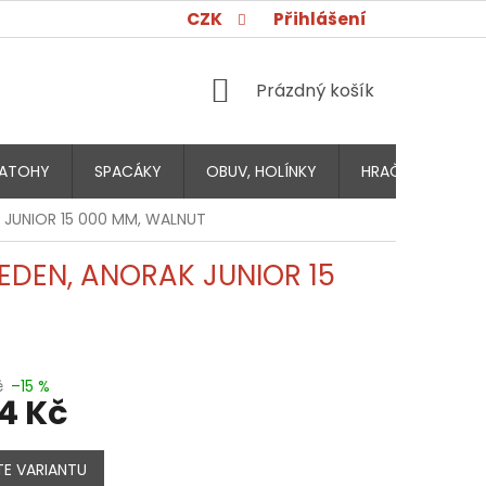
CZK
Přihlášení
NÁKUPNÍ
Prázdný košík
KOŠÍK
ATOHY
SPACÁKY
OBUV, HOLÍNKY
HRAČKY PRO DĚT
 JUNIOR 15 000 MM, WALNUT
EDEN, ANORAK JUNIOR 15
č
–15 %
14 Kč
E VARIANTU