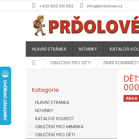
Přejít
+420 602 210 552
info@prdolove.cz
na
obsah
HLAVNÍ STRÁNKA
NOVINKY
KATALOG KOL
Domů
OBLEČENÍ PRO DĚTI
ZIMNÍ KOMBINÉZY
P
DĚT
o
Přeskočit
s
000
Kategorie
kategorie
t
r
Akce
HLAVNÍ STRÁNKA
a
NOVINKY
n
KATALOG KOLEKCÍ
n
í
OBLEČENÍ PRO MIMINKA
p
OBLEČENÍ PRO DĚTI