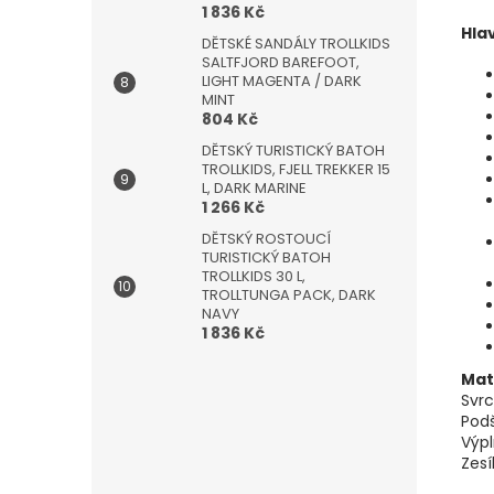
1 836 Kč
Hlav
DĚTSKÉ SANDÁLY TROLLKIDS
SALTFJORD BAREFOOT,
LIGHT MAGENTA / DARK
MINT
804 Kč
DĚTSKÝ TURISTICKÝ BATOH
TROLLKIDS, FJELL TREKKER 15
L, DARK MARINE
1 266 Kč
DĚTSKÝ ROSTOUCÍ
TURISTICKÝ BATOH
TROLLKIDS 30 L,
TROLLTUNGA PACK, DARK
NAVY
1 836 Kč
Mat
Svrc
Podš
Výpl
Zesí