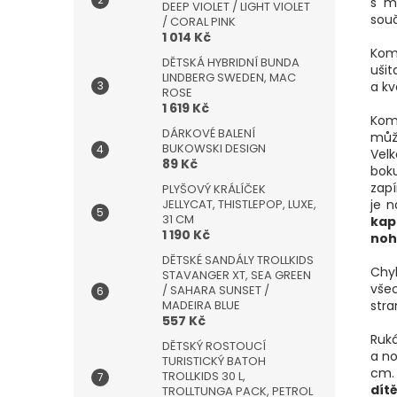
s m
DEEP VIOLET / LIGHT VIOLET
sou
/ CORAL PINK
1 014 Kč
Kom
DĚTSKÁ HYBRIDNÍ BUNDA
ušit
LINDBERG SWEDEN, MAC
a k
ROSE
1 619 Kč
Kom
DÁRKOVÉ BALENÍ
můž
BUKOWSKI DESIGN
Velk
89 Kč
boku
zapí
PLYŠOVÝ KRÁLÍČEK
je 
JELLYCAT, THISTLEPOP, LUXE,
31 CM
kap
1 190 Kč
noh
DĚTSKÉ SANDÁLY TROLLKIDS
Chy
STAVANGER XT, SEA GREEN
všec
/ SAHARA SUNSET /
stra
MADEIRA BLUE
557 Kč
Ruká
DĚTSKÝ ROSTOUCÍ
a no
TURISTICKÝ BATOH
cm.
TROLLKIDS 30 L,
dítě
TROLLTUNGA PACK, PETROL