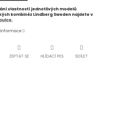
ní vlastností jednotlivých modelů
ských kombinéz Lindberg Sweden najdete v
bulce.
í informace
ZEPTAT SE
HLÍDACÍ PES
SDÍLET