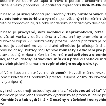
oderním vzhledem Je teplá a hravě si poradí s chladným 
časně je velmi pohodlná. Je opatřena impregnací
BIONIC-FINIS
binéza je
pružná
, vhodná pro všechny druhy
outdoorových a
a z
odolného materiálu
a vyniká nejen výbornými funkčními v
valitním zpracováním, ale také moderním, nadčasovým designe
binéza je
prodyšná, větruodolná a nepromokavá,
takže 
e zůstat venku v dešti, sněhu a větru, aniž by promoklo a pr
á klokaní kapsa 2v1 nabízí velký prostor. Jedna přihrádka je p
, kde je zapínání na zip a druhá přihrádka je přístupná sho
nání na druky. Rukávy mají lycrové
manžety s otvorem pro p
natavit suchým zipem. Kombinéza má
nastavitelnou a odní
uci
, reflexní detaily,
stahovací šňůrku v pase a sněhové ma
avicích
překryté lemem
rozepínatelným na zip a druky.
bí Vám kapsa na rukávu na
skipass
? Nevadí, máme vyzkou
hny turnikety bez problémů přečtou skipass vložný do klokan
ny (za zipem).
vy i nohavice mají rostoucí systém, tzv.
"růstovou záložku"
. 
havicích je šev, jehož snadným vypáráním se prodlouží délka při
Kombinéza tak vydrží 2 - 3 sezóny v závislosti na rychlo
te.