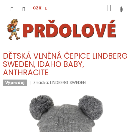
Přejít
NÁKUP
na
CZK
obsah
KOŠÍK
DĚTSKÁ VLNĚNÁ ČEPICE LINDBERG
SWEDEN, IDAHO BABY,
ANTHRACITE
Značka:
LINDBERG SWEDEN
Výprodej