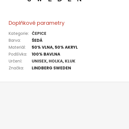
Doplňkové parametry
Kategorie
:
ČEPICE
Barva
:
ŠEDÁ
Materiál
:
50% VLNA, 50% AKRYL
Podšívka
:
100% BAVLNA
Určení
:
UNISEX
,
HOLKA
,
KLUK
Značka
:
LINDBERG SWEDEN
Z
á
p
a
t
í