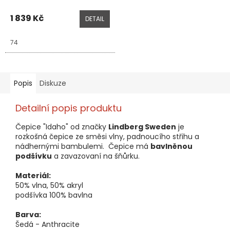
1 839 Kč
DETAIL
74
Popis
Diskuze
Detailní popis produktu
Čepice "Idaho" od značky
Lindberg Sweden
je
rozkošná čepice ze směsi vlny, padnoucího střihu a
nádhernými bambulemi. Čepice má
bavlněnou
podšívku
a zavazovaní na šňůrku.
Materiál:
50% vlna, 50% akryl
podšívka 100% bavlna
Barva:
Šedá - Anthracite