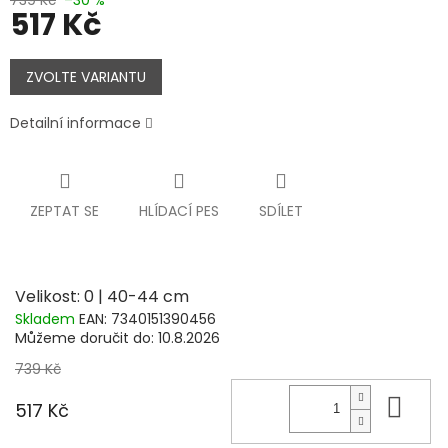
517 Kč
Měrná
cena:
ZVOLTE VARIANTU
Detailní informace
ZEPTAT SE
HLÍDACÍ PES
SDÍLET
Velikost: 0 | 40-44 cm
Skladem
EAN:
7340151390456
Můžeme doručit do:
10.8.2026
739 Kč
Do 
517 Kč