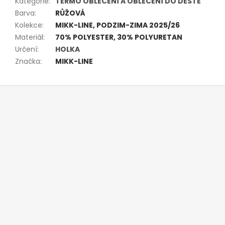
Kategorie
:
TERMO OBLEČENÍ A OBLEČENÍ DO DEŠTĚ
Barva
:
RŮŽOVÁ
Kolekce
:
MIKK-LINE, PODZIM-ZIMA 2025/26
Materiál
:
70% POLYESTER, 30% POLYURETAN
Určení
:
HOLKA
Značka
:
MIKK-LINE
Z
á
p
a
t
í