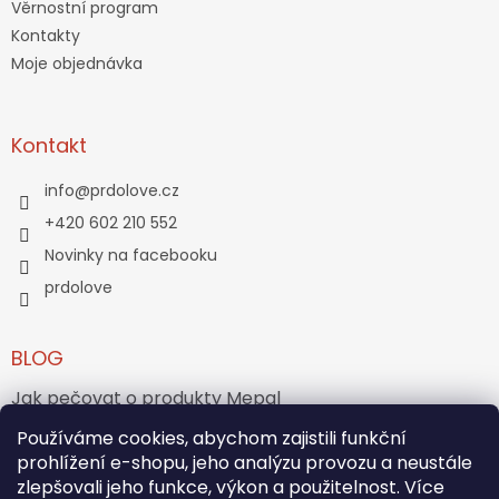
Věrnostní program
Kontakty
Moje objednávka
Kontakt
info
@
prdolove.cz
+420 602 210 552
Novinky na facebooku
prdolove
BLOG
Jak pečovat o produkty Mepal
Používáme cookies, abychom zajistili funkční
Jak vznikl medvídek Teddy Bear?
prohlížení e-shopu, jeho analýzu provozu a neustále
zlepšovali jeho funkce, výkon a použitelnost. Více
ARCHIV