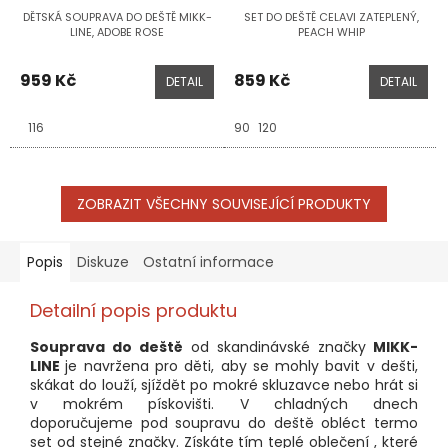
DĚTSKÁ SOUPRAVA DO DEŠTĚ MIKK-
SET DO DEŠTĚ CELAVI ZATEPLENÝ,
LINE, ADOBE ROSE
PEACH WHIP
959 Kč
859 Kč
DETAIL
DETAIL
116
90
120
ZOBRAZIT VŠECHNY SOUVISEJÍCÍ PRODUKTY
Popis
Diskuze
Ostatní informace
Detailní popis produktu
Souprava do deště
od skandinávské značky
MIKK-
LINE
je navržena pro děti, aby se mohly bavit v dešti,
skákat do louží, sjíždět po mokré skluzavce nebo hrát si
v mokrém pískovišti. V chladných dnech
doporučujeme pod soupravu do deště obléct termo
set od stejné značky. Získáte tím teplé oblečení , které