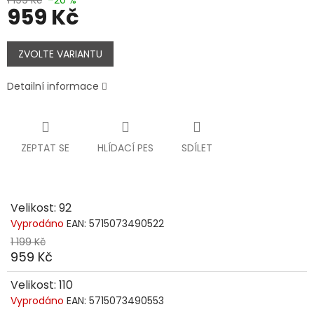
959 Kč
Měrná
cena:
ZVOLTE VARIANTU
Detailní informace
ZEPTAT SE
HLÍDACÍ PES
SDÍLET
Velikost: 92
Vyprodáno
EAN:
5715073490522
1 199 Kč
959 Kč
Velikost: 110
Vyprodáno
EAN:
5715073490553