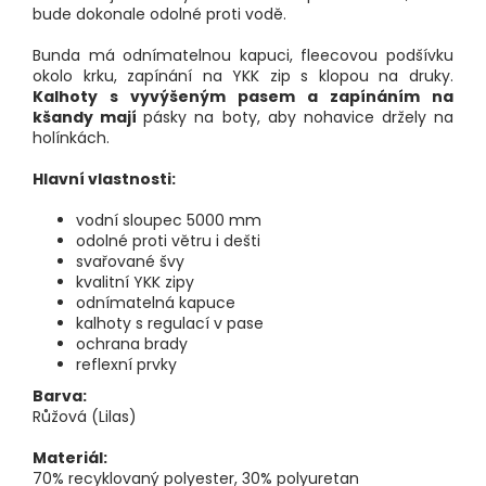
bude dokonale odolné proti vodě.
Bunda má odnímatelnou kapuci, fleecovou podšívku
okolo krku, zapínání na YKK zip s klopou na druky.
Kalhoty s vyvýšeným pasem a zapínáním na
kšandy mají
pásky na boty, aby nohavice držely na
holínkách.
Hlavní vlastnosti:
vodní sloupec 5000 mm
odolné proti větru i dešti
svařované švy
kvalitní YKK zipy
odnímatelná kapuce
kalhoty s regulací v pase
ochrana brady
reflexní prvky
Barva:
Růžová (Lilas)
Materiál:
70% recyklovaný polyester, 30% polyuretan