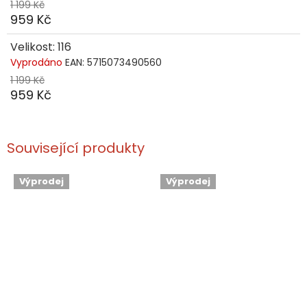
1 199 Kč
959 Kč
Velikost: 116
Vyprodáno
EAN:
5715073490560
1 199 Kč
959 Kč
Související produkty
Výprodej
Výprodej