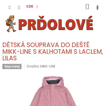
Přejít
NÁKUP
na
CZK
obsah
KOŠÍK
DĚTSKÁ SOUPRAVA DO DEŠTĚ
MIKK-LINE S KALHOTAMI S LACLEM,
LILAS
Značka:
MIKK-LINE
Výprodej