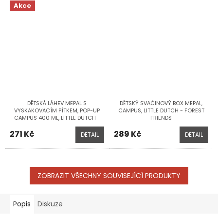
Akce
DĚTSKÁ LÁHEV MEPAL S
DĚTSKÝ SVAČINOVÝ BOX MEPAL,
VYSKAKOVACÍM PÍTKEM, POP-UP
CAMPUS, LITTLE DUTCH - FOREST
CAMPUS 400 ML, LITTLE DUTCH -
FRIENDS
FOREST FRIENDS
271 Kč
289 Kč
DETAIL
DETAIL
ZOBRAZIT VŠECHNY SOUVISEJÍCÍ PRODUKTY
Popis
Diskuze