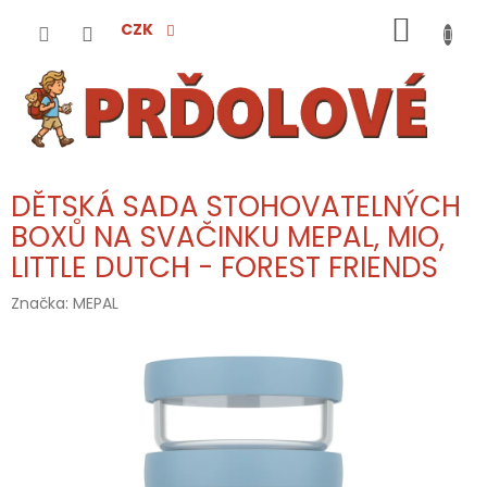
Přejít
NÁKUP
na
CZK
obsah
KOŠÍK
DĚTSKÁ SADA STOHOVATELNÝCH
BOXŮ NA SVAČINKU MEPAL, MIO,
LITTLE DUTCH - FOREST FRIENDS
Značka:
MEPAL