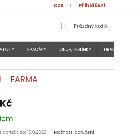
CZK
Přihlášení
NÁKUPNÍ
Prázdný košík
KOŠÍK
ATOHY
SPACÁKY
OBUV, HOLÍNKY
HRAČKY PRO DĚT
H - FARMA
 Kč
dem
doručit do:
10.8.2026
Možnosti doručení