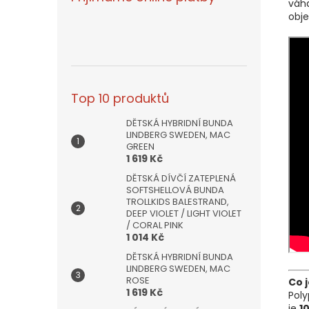
váh
obj
Top 10 produktů
DĚTSKÁ HYBRIDNÍ BUNDA
LINDBERG SWEDEN, MAC
GREEN
1 619 Kč
DĚTSKÁ DÍVČÍ ZATEPLENÁ
SOFTSHELLOVÁ BUNDA
TROLLKIDS BALESTRAND,
DEEP VIOLET / LIGHT VIOLET
/ CORAL PINK
1 014 Kč
DĚTSKÁ HYBRIDNÍ BUNDA
LINDBERG SWEDEN, MAC
ROSE
Co 
1 619 Kč
Poly
je
1