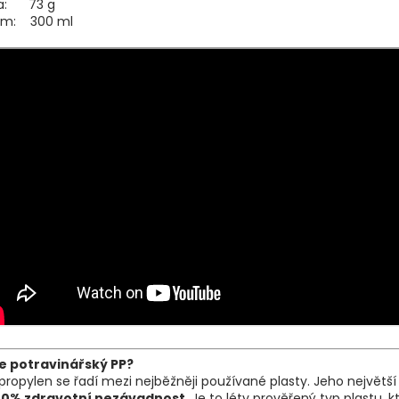
a: 73 g
em: 300 ml
je potravinářský PP?
propylen se řadí mezi nejběžněji používané plasty. Jeho největš
00% zdravotní nezávadnost
. Je to léty prověřený typ plastu, k