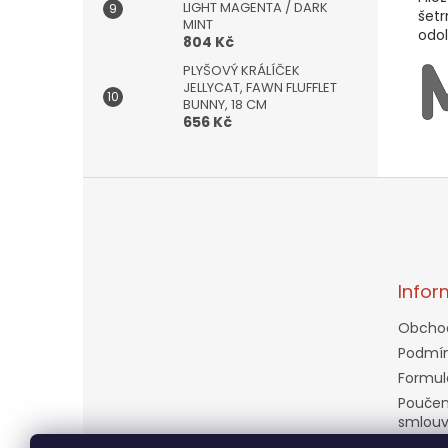
LIGHT MAGENTA / DARK
šetr
MINT
odol
804 Kč
PLYŠOVÝ KRÁLÍČEK
JELLYCAT, FAWN FLUFFLET
BUNNY, 18 CM
656 Kč
Z
á
p
a
t
Infor
í
Obcho
Podmín
Formul
Poučen
smlou
Doprav