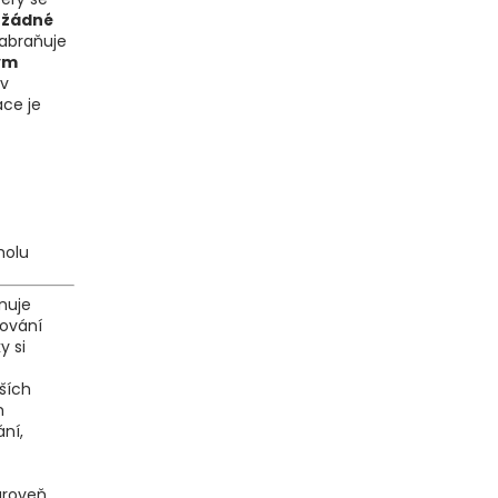
 žádné
zabraňuje
ým
 v
ace je
oholu
ěnuje
dování
y si
ších
m
ní,
zároveň