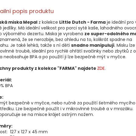
ailní popis produktu
ská miska Mepal
z kolekce
Little Dutch - Farma
je ideální pro 
 jedlíky. Má ideální velikost pro porci syté kaše, lahodného ovo
o výborného dezertu. Miska je vyrobena
ze super-odolného ma
znamená, že se nerozbije, bez ohledu na to, kolikrát spadne na
ahu. Je také lehká, takže s ní děti
snadno manipulují
. Misku lze
ovlnné troubě, ideální pro rychlé ohřátí svačinky nebo zbytků z 
a neobsahuje BPA a po použití ji lze bezpečně mýt v myčce.
chny produkty z kolekce "FARMA" najdete
ZDE.
eriál:
0% BPA
e:
 mýt bezpečně v myčce, nebo ručně za použití šetrného mycího
tředku. Lze bezpečně použít i v mikrovlnné troubě a v mrazáku.
oporučuje se na misce krájet ostrým nožem.
měry:
kost: 127 x 127 x 45 mm