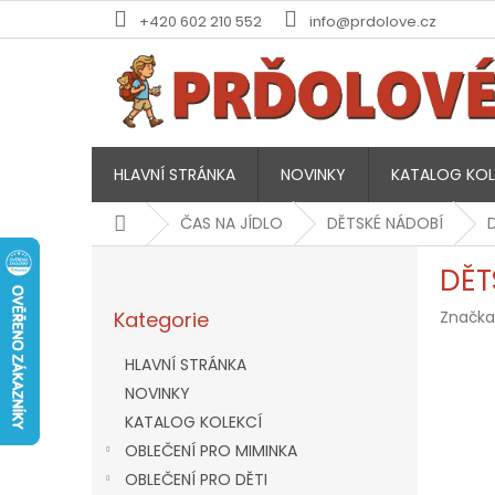
Přejít
+420 602 210 552
info@prdolove.cz
na
obsah
HLAVNÍ STRÁNKA
NOVINKY
KATALOG KOL
Domů
ČAS NA JÍDLO
DĚTSKÉ NÁDOBÍ
P
DĚT
o
Přeskočit
s
Kategorie
Značka
kategorie
t
r
HLAVNÍ STRÁNKA
a
NOVINKY
n
KATALOG KOLEKCÍ
n
í
OBLEČENÍ PRO MIMINKA
p
OBLEČENÍ PRO DĚTI