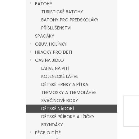
a
BATOHY
n
TURISTICKÉ BATOHY
e
BATOHY PRO PŘEDŠKOLÁKY
l
PŘÍSLUŠENSTVÍ
SPACÁKY
OBUV, HOLÍNKY
HRAČKY PRO DĚTI
ČAS NA JÍDLO
LÁHVE NA PITÍ
KOJENECKÉ LÁHVE
DĚTSKÉ HRNKY A PÍTKA
TERMOSKY A TERMOLÁHVE
SVAČINOVÉ BOXY
DĚTSKÉ NÁDOBÍ
DĚTSKÉ PŘÍBORY A LŽIČKY
BRYNDÁKY
PÉČE O DÍTĚ