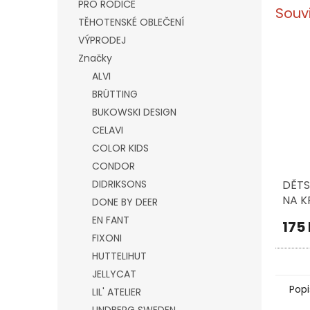
PRO RODIČE
Souv
TĚHOTENSKÉ OBLEČENÍ
VÝPRODEJ
Značky
ALVI
BRÜTTING
BUKOWSKI DESIGN
CELAVI
COLOR KIDS
CONDOR
DIDRIKSONS
DĚTS
NA K
DONE BY DEER
SET,
EN FANT
175
FAR
FIXONI
HUTTELIHUT
JELLYCAT
Popi
LIL' ATELIER