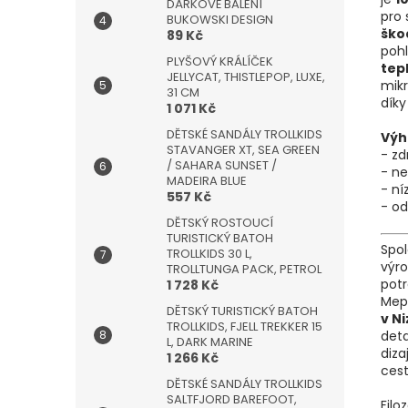
DÁRKOVÉ BALENÍ
pro 
BUKOWSKI DESIGN
škod
89 Kč
poh
PLYŠOVÝ KRÁLÍČEK
tep
JELLYCAT, THISTLEPOP, LUXE,
mikr
31 CM
díky
1 071 Kč
DĚTSKÉ SANDÁLY TROLLKIDS
Výh
STAVANGER XT, SEA GREEN
- z
/ SAHARA SUNSET /
- n
MADEIRA BLUE
- n
557 Kč
- od
DĚTSKÝ ROSTOUCÍ
TURISTICKÝ BATOH
Spo
TROLLKIDS 30 L,
výr
TROLLTUNGA PACK, PETROL
potr
1 728 Kč
Mep
DĚTSKÝ TURISTICKÝ BATOH
v N
TROLLKIDS, FJELL TREKKER 15
deta
L, DARK MARINE
diza
1 266 Kč
cest
DĚTSKÉ SANDÁLY TROLLKIDS
SALTFJORD BAREFOOT,
Filo