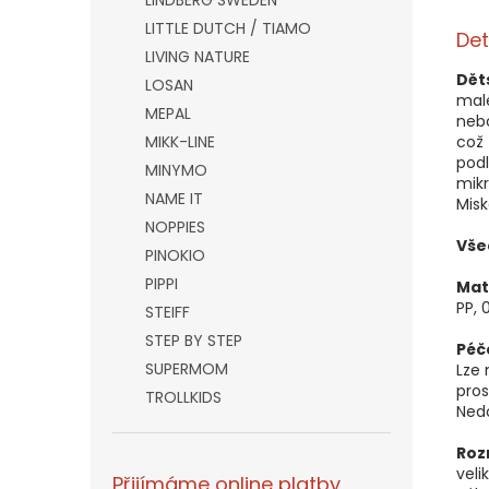
LINDBERG SWEDEN
LITTLE DUTCH / TIAMO
Det
LIVING NATURE
Dět
LOSAN
malé
MEPAL
neb
MIKK-LINE
což 
podl
MINYMO
mikr
NAME IT
Misk
NOPPIES
Vše
PINOKIO
PIPPI
Mat
PP, 
STEIFF
STEP BY STEP
Péč
SUPERMOM
Lze
pros
TROLLKIDS
Ned
Roz
veli
Přijímáme online platby