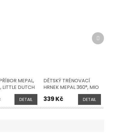
Další
produkt
PŘÍBOR MEPAL,
DĚTSKÝ TRÉNOVACÍ
, LITTLE DUTCH
HRNEK MEPAL 360°, MIO
A
300 ML, LITTLE DUTCH -
č
339 Kč
DETAIL
DETAIL
FARMA