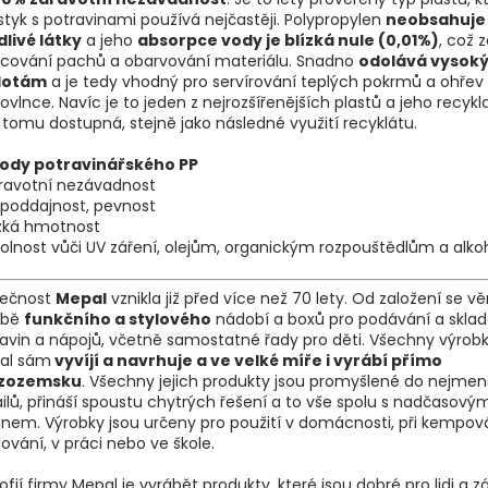
styk s potravinami používá nejčastěji. Polypropylen
neobsahuje
livé látky
a jeho
absorpce vody je blízká nule (0,01%)
, což 
lcování pachů a obarvování materiálu. Snadno
odolává vysok
lotám
a je tedy vhodný pro servírování teplých pokrmů a ohřev
ovlnce. Navíc je to jeden z nejrozšířenějších plastů a jeho recykl
 tomu dostupná, stejně jako následné využití recyklátu.
ody potravinářského PP
dravotní nezávadnost
epoddajnost, pevnost
ízká hmotnost
olnost vůči UV záření, olejům, organickým rozpouštědlům a alk
lečnost
Mepal
vznikla již před více než 70 lety. Od založení se v
obě
funkčního a stylového
nádobí a boxů pro podávání a skla
avin a nápojů, včetně samostatné řady pro děti. Všechny výrobk
al sám
vyvíjí a navrhuje a ve velké míře i vyrábí přímo
izozemsku
. Všechny jejich produkty jsou promyšlené do nejmen
ilů, přináší spoustu chytrých řešení a to vše spolu s nadčasový
jnem. Výrobky jsou určeny pro použití v domácnosti, při kempová
ování, v práci nebo ve škole.
zofií firmy Mepal je vyrábět produkty, které jsou dobré pro lidi a 