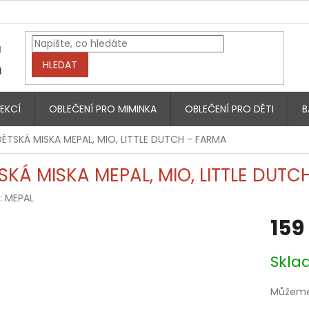
HLEDAT
EKCÍ
OBLEČENÍ PRO MIMINKA
OBLEČENÍ PRO DĚTI
B
DĚTSKÁ MISKA MEPAL, MIO, LITTLE DUTCH - FARMA
SKÁ MISKA MEPAL, MIO, LITTLE DUTC
:
MEPAL
159
Měrná
Skla
cena:
Můžeme 