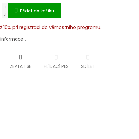
Přidat do košíku
ž 10% při registraci do
věrnostního programu
.
í informace
ZEPTAT SE
HLÍDACÍ PES
SDÍLET