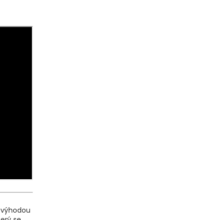
í výhodou
terý se