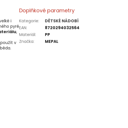
Doplňkové parametry
velké i
Kategorie
:
DĚTSKÉ NÁDOBÍ
cného pyré
EAN
:
8720294032564
teriálu
,
Materiál
:
PP
Značka
:
MEPAL
 použít v
oběda.