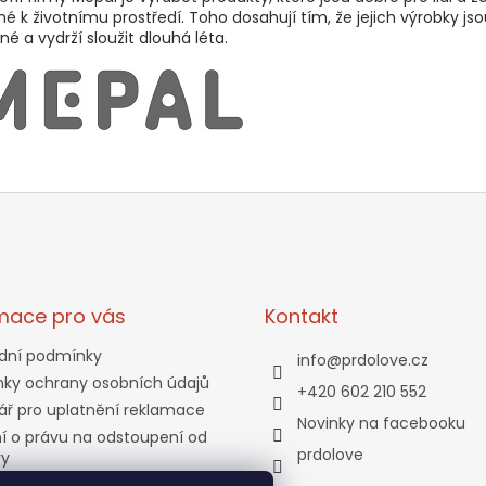
né k životnímu prostředí. Toho dosahují tím, že jejich výrobky js
né a vydrží sloužit dlouhá léta.
mace pro vás
Kontakt
dní podmínky
info
@
prdolove.cz
ky ochrany osobních údajů
+420 602 210 552
ář pro uplatnění reklamace
Novinky na facebooku
í o právu na odstoupení od
prdolove
vy
a a platba