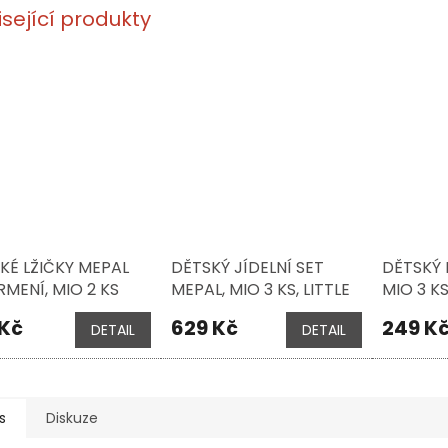
isející produkty
KÉ LŽIČKY MEPAL
DĚTSKÝ JÍDELNÍ SET
DĚTSKÝ 
RMENÍ, MIO 2 KS
MEPAL, MIO 3 KS, LITTLE
MIO 3 KS
 LITTLE DUTCH -
DUTCH - FARMA
- FARM
 Kč
629 Kč
249 K
DETAIL
DETAIL
MA
s
Diskuze