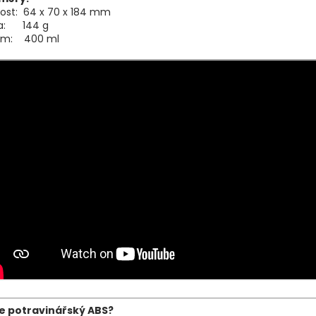
kost: 64 x 70 x 184 mm
a: 144 g
em: 400 ml
je potravinářský ABS?