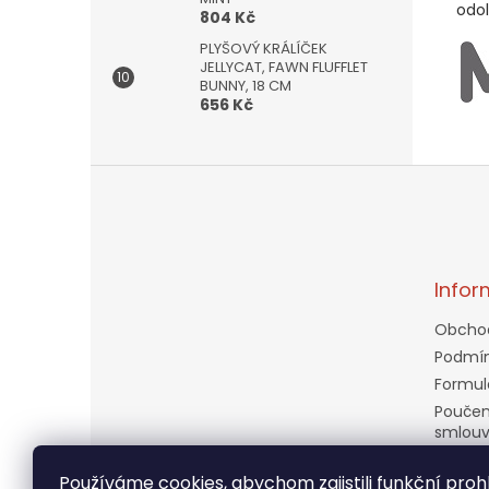
odol
804 Kč
PLYŠOVÝ KRÁLÍČEK
JELLYCAT, FAWN FLUFFLET
BUNNY, 18 CM
656 Kč
Z
á
p
a
t
Infor
í
Obcho
Podmín
Formul
Poučen
smlou
Doprav
Používáme cookies, abychom zajistili funkční prohl
Věrnos