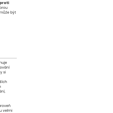
proti
brou
může být
ěnuje
dování
y si
ších
m
ní,
zároveň
ou velmi