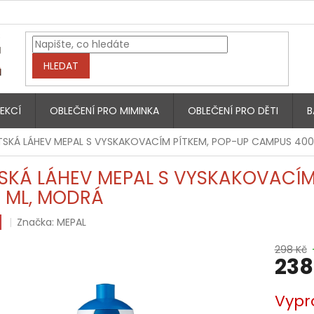
HLEDAT
EKCÍ
OBLEČENÍ PRO MIMINKA
OBLEČENÍ PRO DĚTI
B
TSKÁ LÁHEV MEPAL S VYSKAKOVACÍM PÍTKEM, POP-UP CAMPUS 40
SKÁ LÁHEV MEPAL S VYSKAKOVACÍM
 ML, MODRÁ
Značka:
MEPAL
298 Kč
238
Měrná
Vypr
cena: