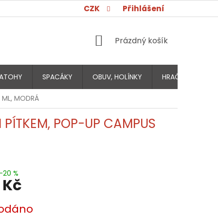
CZK
Přihlášení
NÁKUPNÍ
Prázdný košík
KOŠÍK
ATOHY
SPACÁKY
OBUV, HOLÍNKY
HRAČKY PRO DĚT
0 ML, MODRÁ
 PÍTKEM, POP-UP CAMPUS
–20 %
 Kč
odáno