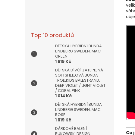
veli
váh
obj
Top 10 produktů
DĚTSKÁ HYBRIDNÍ BUNDA
LINDBERG SWEDEN, MAC
GREEN
1 619 Kč
DĚTSKÁ DÍVČÍ ZATEPLENÁ
SOFTSHELLOVÁ BUNDA
TROLLKIDS BALESTRAND,
DEEP VIOLET / LIGHT VIOLET
/ CORAL PINK
1 014 Kč
DĚTSKÁ HYBRIDNÍ BUNDA
LINDBERG SWEDEN, MAC
ROSE
1 619 Kč
DÁRKOVÉ BALENÍ
Co 
BUKOWSKI DESIGN