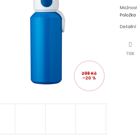
Možnost
Položka
Detailn
TISK
298 Kč
–20 %