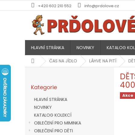
Přejít
+420 602 210 552
info@prdolove.cz
na
obsah
HLAVNÍ STRÁNKA
NOVINKY
KATALOG KOL
Domů
ČAS NA JÍDLO
LÁHVE NA PITÍ
DĚ
P
DĚT
o
Přeskočit
s
400
Kategorie
kategorie
t
r
Akce
HLAVNÍ STRÁNKA
a
NOVINKY
n
KATALOG KOLEKCÍ
n
í
OBLEČENÍ PRO MIMINKA
p
OBLEČENÍ PRO DĚTI