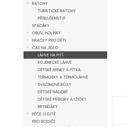
a
BATOHY
n
TURISTICKÉ BATOHY
e
PŘÍSLUŠENSTVÍ
l
SPACÁKY
OBUV, HOLÍNKY
HRAČKY PRO DĚTI
ČAS NA JÍDLO
LÁHVE NA PITÍ
KOJENECKÉ LÁHVE
DĚTSKÉ HRNKY A PÍTKA
TERMOSKY A TERMOLÁHVE
SVAČINOVÉ BOXY
DĚTSKÉ NÁDOBÍ
DĚTSKÉ PŘÍBORY A LŽIČKY
BRYNDÁKY
PÉČE O DÍTĚ
PRO RODIČE