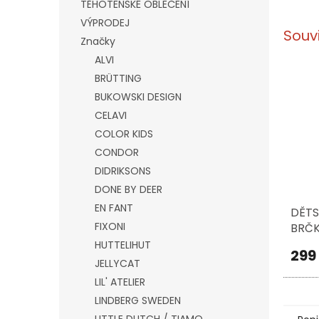
TĚHOTENSKÉ OBLEČENÍ
VÝPRODEJ
Souv
Značky
ALVI
BRÜTTING
BUKOWSKI DESIGN
CELAVI
COLOR KIDS
CONDOR
DIDRIKSONS
DONE BY DEER
EN FANT
DĚTS
FIXONI
BRČK
CAMP
HUTTELIHUT
299
MOD
JELLYCAT
LIL' ATELIER
LINDBERG SWEDEN