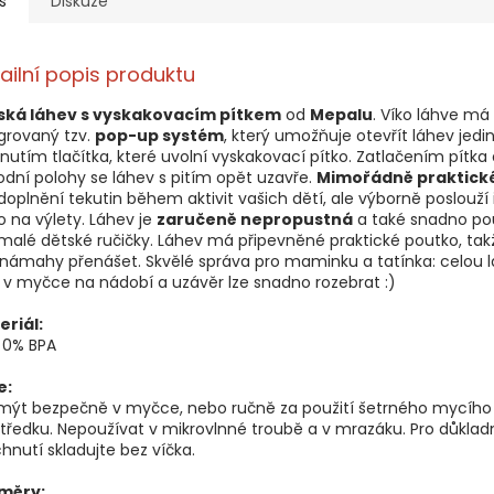
s
Diskuze
ailní popis produktu
ská láhev s vyskakovacím pítkem
od
Mepalu
. Víko láhve má
grovaný tzv.
pop-up systém
, který umožňuje otevřít láhev jed
knutím tlačítka, které uvolní vyskakovací pítko. Zatlačením pítka
dní polohy se láhev s pitím opět uzavře.
Mimořádně praktické
doplnění tekutin během aktivit vašich dětí, ale výborně poslouží 
 na výlety. Láhev je
zaručeně nepropustná
a také snadno po
malé dětské ručičky. Láhev má připevněné praktické poutko, takže
námahy přenášet. Skvělé správa pro maminku a tatínka: celou l
v myčce na nádobí a uzávěr lze snadno rozebrat :)
eriál:
 0% BPA
e:
 mýt bezpečně v myčce, nebo ručně za použití šetrného mycího
tředku. Nepoužívat v mikrovlnné troubě a v mrazáku. Pro důklad
hnutí skladujte bez víčka.
měry: