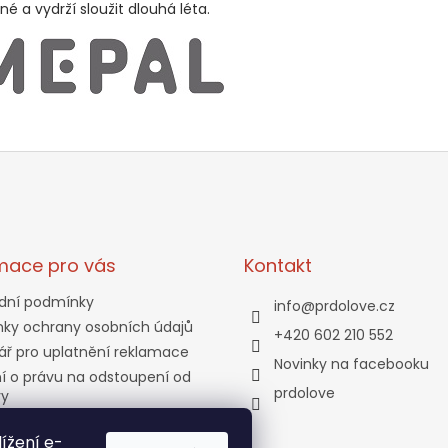
né a vydrží sloužit dlouhá léta.
mace pro vás
Kontakt
dní podmínky
info
@
prdolove.cz
ky ochrany osobních údajů
+420 602 210 552
ář pro uplatnění reklamace
Novinky na facebooku
í o právu na odstoupení od
prdolove
vy
a a platba
ížení e-
tní program