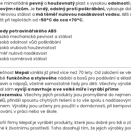
je mimořádně
pevný
a
houževnatý
plast s vysokou
odolností 
kovým rázům.
Je
tvrdý, odolný proti poškrábání,
vykazuje do
ěrovou stálost a
má téměř nulovou nasákavost vodou.
ABS 
it při teplotách od
-50°C do cca +70°C.
ody potravinářského ABS
soká mechanická pevnost a stálost
soká odolnost vůči poškrábání
ysoká vrubová houževnatost
éměř nulová nasákavost
soká rozměrová stálost
lečnost
Mepal
vznikla již před více než 70 lety. Od založení se v
obě
funkčního a stylového
nádobí a boxů pro podávání a skla
avin a nápojů, včetně samostatné řady pro děti. Všechny výrobk
al sám
vyvíjí a navrhuje a ve velké míře i vyrábí přímo
izozemsku
. Všechny jejich produkty jsou promyšlené do nejmen
ilů, přináší spoustu chytrých řešení a to vše spolu s nadčasový
jnem. Výrobky jsou určeny pro použití v domácnosti, při kempová
ování, v práci nebo ve škole.
zofií firmy Mepal je vyrábět produkty, které jsou dobré pro lidi a 
né k životnímu prostředí. Toho dosahují tím, že jejich výrobky js