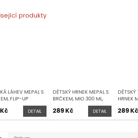
isející produkty
KÁ LÁHEV MEPAL S
DĚTSKÝ HRNEK MEPAL S
DĚTSKÝ
EM, FLIP-UP
BRČKEM, MIO 300 ML,
HRNEK M
US 500 ML,
MODRÝ
ML, MO
 Kč
289 Kč
289 K
DETAIL
DETAIL
RÁ