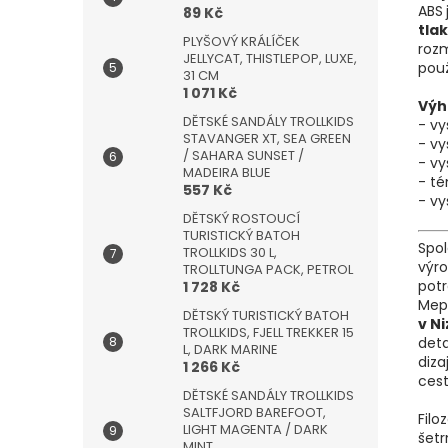
ABS
89 Kč
tla
PLYŠOVÝ KRÁLÍČEK
rozm
JELLYCAT, THISTLEPOP, LUXE,
použ
31 CM
1 071 Kč
Výh
DĚTSKÉ SANDÁLY TROLLKIDS
- vy
STAVANGER XT, SEA GREEN
- vy
/ SAHARA SUNSET /
- v
MADEIRA BLUE
- t
557 Kč
- vy
DĚTSKÝ ROSTOUCÍ
TURISTICKÝ BATOH
Spo
TROLLKIDS 30 L,
výr
TROLLTUNGA PACK, PETROL
potr
1 728 Kč
Mep
DĚTSKÝ TURISTICKÝ BATOH
v N
TROLLKIDS, FJELL TREKKER 15
deta
L, DARK MARINE
diza
1 266 Kč
cest
DĚTSKÉ SANDÁLY TROLLKIDS
SALTFJORD BAREFOOT,
Filo
LIGHT MAGENTA / DARK
šetr
MINT