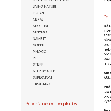
LITTLE DUTCH / TIAMO
Popi
LIVING NATURE
LOSAN
Det
MEPAL
MIKK-LINE
Dět
inte
MINYMO
stis
NAME IT
půvo
pro 
NOPPIES
nebo
PINOKIO
pro 
PIPPI
bez 
mýt 
STEIFF
STEP BY STEP
Mat
SUPERMOM
ABS,
TROLLKIDS
Péč
Lze
pros
vysc
Přijímáme online platby
Roz