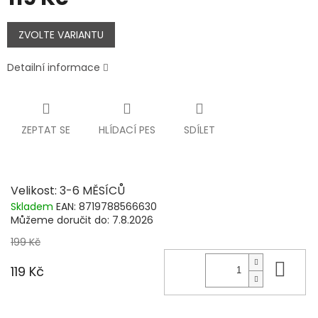
Měrná
cena:
ZVOLTE VARIANTU
Detailní informace
ZEPTAT SE
HLÍDACÍ PES
SDÍLET
Velikost: 3-6 MĚSÍCŮ
Skladem
EAN:
8719788566630
Můžeme doručit do:
7.8.2026
199 Kč
Do 
119 Kč