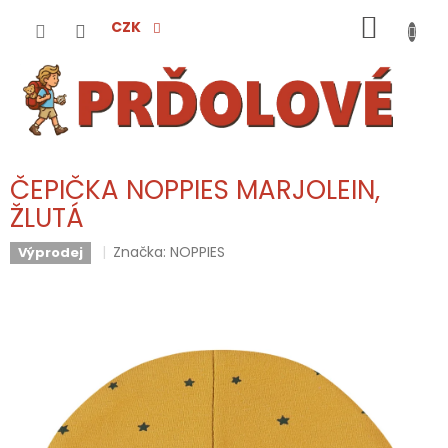
Přejít
NÁKUP
na
CZK
obsah
KOŠÍK
ČEPIČKA NOPPIES MARJOLEIN,
ŽLUTÁ
Značka:
NOPPIES
Výprodej