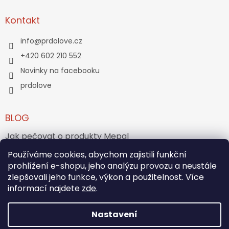
Kontakt
info
@
prdolove.cz
+420 602 210 552
Novinky na facebooku
prdolove
BLOG
Jak pečovat o produkty Mepal
Jak vznikl medvídek Teddy Bear?
Používáme cookies, abychom zajistili funkční
prohlížení e-shopu, jeho analýzu provozu a neustále
zlepšovali jeho funkce, výkon a použitelnost. Více
ARCHIV
informací najdete
zde
.
Nastavení
Vytvořil Shoptet