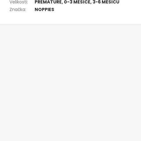
Velikosti
:
PREMATURE, 0-3 MĚSÍCE, 3-6 MĚSÍCŮ
Značka
:
NOPPIES
Z
á
p
a
t
í