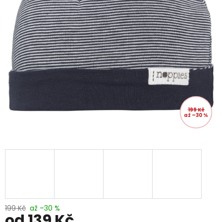
199 Kč
až –30 %
199 Kč
až –30 %
od
139 Kč