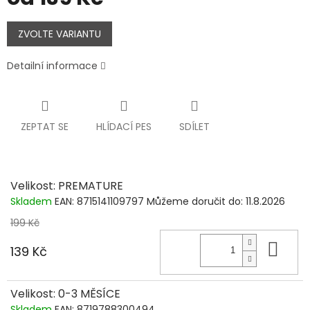
Měrná
cena:
ZVOLTE VARIANTU
Detailní informace
ZEPTAT SE
HLÍDACÍ PES
SDÍLET
Velikost: PREMATURE
Skladem
EAN:
8715141109797
Můžeme doručit do:
11.8.2026
199 Kč
Do 
139 Kč
Velikost: 0-3 MĚSÍCE
Skladem
EAN:
8719788300494