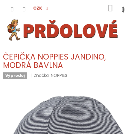
Přejít
NÁKUP
na
CZK
obsah
KOŠÍK
ČEPIČKA NOPPIES JANDINO,
MODRÁ BAVLNA
Značka:
NOPPIES
Výprodej