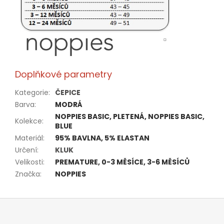
Doplňkové parametry
Kategorie
:
ČEPICE
Barva
:
MODRÁ
NOPPIES BASIC, PLETENÁ, NOPPIES BASIC,
Kolekce
:
BLUE
Materiál
:
95% BAVLNA, 5% ELASTAN
Určení
:
KLUK
Velikosti
:
PREMATURE, 0-3 MĚSÍCE, 3-6 MĚSÍCŮ
Značka
:
NOPPIES
Z
á