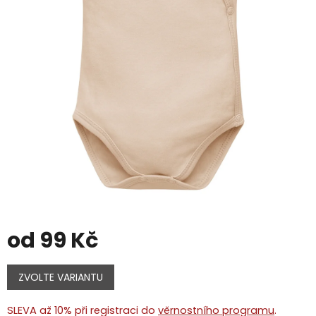
od
99 Kč
Měrná
cena:
ZVOLTE VARIANTU
SLEVA až 10% při registraci do
věrnostního programu
.