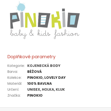
Doplňkové parametry
Kategorie
:
KOJENECKÁ BODY
Barva
:
BÉŽOVÁ
Kolekce
:
PINOKIO, LOVELY DAY
Materiál
:
100% BAVLNA
Určení
:
UNISEX
,
HOLKA
,
KLUK
Značka
:
PINOKIO
Z