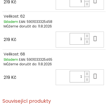
Do 
219 Kč
Velikost: 62
Skladem
EAN:
5901033325458
Můžeme doručit do:
11.8.2026
Do 
219 Kč
Velikost: 68
Skladem
EAN:
5901033325465
Můžeme doručit do:
11.8.2026
Do 
219 Kč
Související produkty