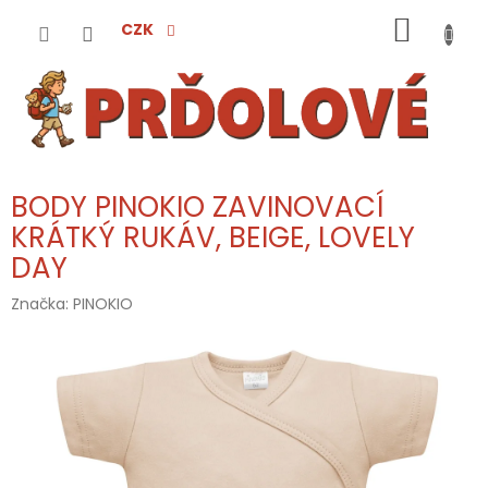
Přejít
NÁKUP
na
CZK
obsah
KOŠÍK
BODY PINOKIO ZAVINOVACÍ
KRÁTKÝ RUKÁV, BEIGE, LOVELY
DAY
Značka:
PINOKIO