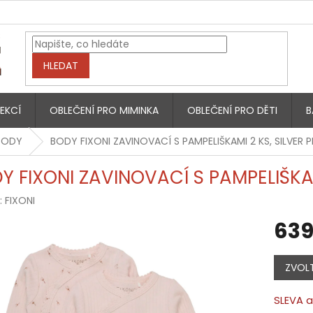
HLEDAT
EKCÍ
OBLEČENÍ PRO MIMINKA
OBLEČENÍ PRO DĚTI
B
BODY
BODY FIXONI ZAVINOVACÍ S PAMPELIŠKAMI 2 KS, SILVER 
Y FIXONI ZAVINOVACÍ S PAMPELIŠKAM
:
FIXONI
639
Měrná
cena:
ZVOLT
SLEVA a