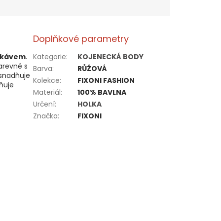
Doplňkové parametry
ukávem
.
Kategorie
:
KOJENECKÁ BODY
arevné s
Barva
:
RŮŽOVÁ
snadňuje
Kolekce
:
FIXONI FASHION
lňuje
Materiál
:
100% BAVLNA
Určení
:
HOLKA
Značka
:
FIXONI