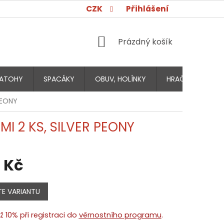
CZK
Přihlášení
NÁKUPNÍ
Prázdný košík
KOŠÍK
ATOHY
SPACÁKY
OBUV, HOLÍNKY
HRAČKY PRO DĚT
PEONY
I 2 KS, SILVER PEONY
 Kč
E VARIANTU
ž 10% při registraci do
věrnostního programu
.