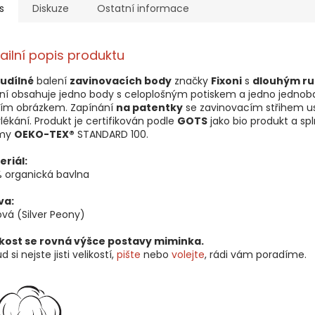
s
Diskuze
Ostatní informace
ailní popis produktu
udílné
balení
zavinovacích body
značky
Fixoni
s
dlouhým r
ní obsahuje jedno body s celoplošným potiskem a jedno jednob
ním obrázkem. Zapínání
na patentky
se zavinovacím střihem u
lékání.
Produkt je certifikován podle
GOTS
jako bio produkt a sp
my
OEKO-TEX®
STANDARD 100.
eriál:
 organická bavlna
va:
vá (Silver Peony)
ikost se rovná výšce postavy miminka.
d si nejste jisti velikostí,
pište
nebo
volejte
, rádi vám poradíme.