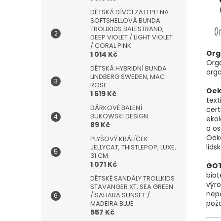
DĚTSKÁ DÍVČÍ ZATEPLENÁ
SOFTSHELLOVÁ BUNDA
TROLLKIDS BALESTRAND,
DEEP VIOLET / LIGHT VIOLET
/ CORAL PINK
Org
1 014 Kč
Orga
DĚTSKÁ HYBRIDNÍ BUNDA
orga
LINDBERG SWEDEN, MAC
ROSE
Oek
1 619 Kč
text
DÁRKOVÉ BALENÍ
cert
BUKOWSKI DESIGN
ekol
89 Kč
a os
Oeko
PLYŠOVÝ KRÁLÍČEK
lids
JELLYCAT, THISTLEPOP, LUXE,
31 CM
1 071 Kč
GO
biot
DĚTSKÉ SANDÁLY TROLLKIDS
výro
STAVANGER XT, SEA GREEN
nepo
/ SAHARA SUNSET /
poža
MADEIRA BLUE
557 Kč