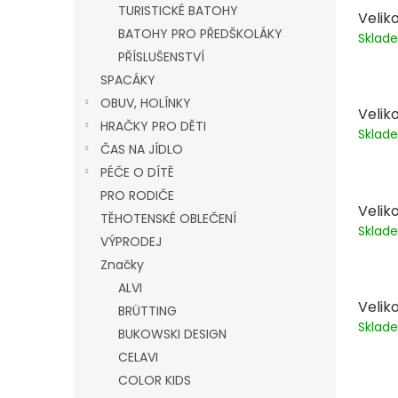
TURISTICKÉ BATOHY
Veliko
BATOHY PRO PŘEDŠKOLÁKY
Skla
PŘÍSLUŠENSTVÍ
SPACÁKY
OBUV, HOLÍNKY
Veliko
HRAČKY PRO DĚTI
Skla
ČAS NA JÍDLO
PÉČE O DÍTĚ
PRO RODIČE
Veliko
TĚHOTENSKÉ OBLEČENÍ
Skla
VÝPRODEJ
Značky
ALVI
Veliko
BRÜTTING
Skla
BUKOWSKI DESIGN
CELAVI
COLOR KIDS