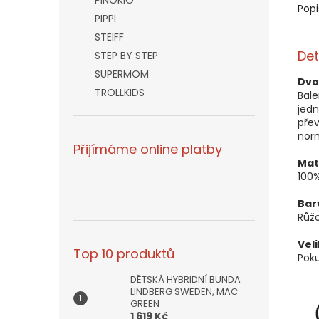
PINOKIO
Popi
PIPPI
STEIFF
Det
STEP BY STEP
SUPERMOM
Dvo
TROLLKIDS
Bale
jed
přev
nor
Přijímáme online platby
Mat
100%
Bar
Růžo
Vel
Top 10 produktů
Poku
DĚTSKÁ HYBRIDNÍ BUNDA
LINDBERG SWEDEN, MAC
GREEN
1 619 Kč