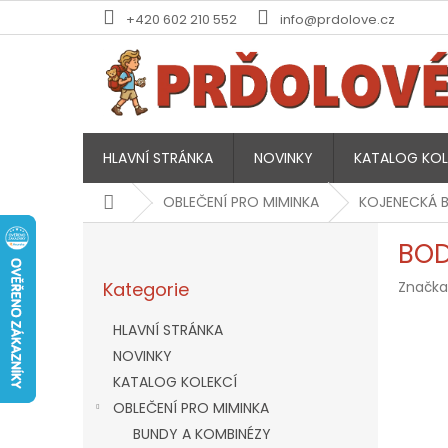
Přejít
+420 602 210 552
info@prdolove.cz
na
obsah
HLAVNÍ STRÁNKA
NOVINKY
KATALOG KOL
Domů
OBLEČENÍ PRO MIMINKA
KOJENECKÁ 
P
BOD
o
Přeskočit
s
Kategorie
Značka
kategorie
t
r
HLAVNÍ STRÁNKA
a
NOVINKY
n
KATALOG KOLEKCÍ
n
í
OBLEČENÍ PRO MIMINKA
p
BUNDY A KOMBINÉZY