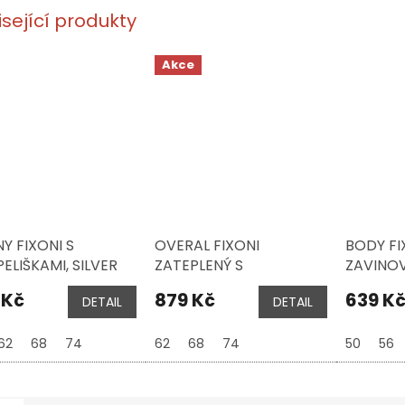
isející produkty
Akce
NY FIXONI S
OVERAL FIXONI
BODY FI
ELIŠKAMI, SILVER
ZATEPLENÝ S
ZAVINOV
NY
PAMPELIŠKAMI, SILVER
PAMPELI
 Kč
879 Kč
639 K
DETAIL
DETAIL
PEONY
TAPIOC
62
68
74
62
68
74
50
56