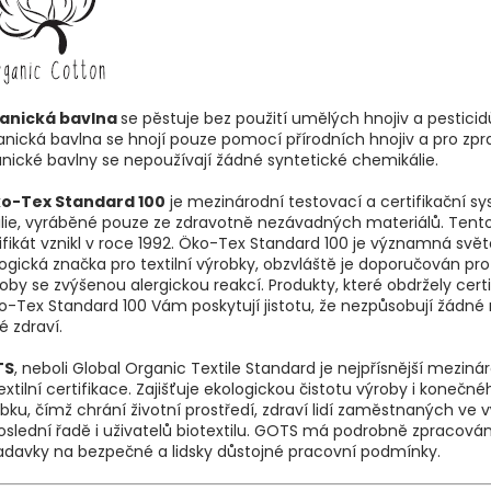
anická bavlna
se pěstuje bez použití umělých hnojiv a pesticid
nická bavlna se hnojí pouze pomocí přírodních hnojiv a pro zp
nické bavlny se nepoužívají žádné syntetické chemikálie.
o-Tex Standard 100
je mezinárodní testovací a certifikační s
ilie, vyráběné pouze ze zdravotně nezávadných materiálů. Tent
ifikát vznikl v roce 1992. Öko-Tex Standard 100 je významná svě
ogická značka pro textilní výrobky, obzvláště je doporučován pr
oby se zvýšenou alergickou reakcí. Produkty, které obdržely certi
-Tex Standard 100 Vám poskytují jistotu, že nezpůsobují žádné r
ké zdraví.
TS
, neboli Global Organic Textile Standard je nejpřísnější meziná
extilní certifikace. Zajišťuje ekologickou čistotu výroby i konečné
bku, čímž chrání životní prostředí, zdraví lidí zaměstnaných ve 
slední řadě i uživatelů biotextilu. GOTS má podrobně zpracován
davky na bezpečné a lidsky důstojné pracovní podmínky.