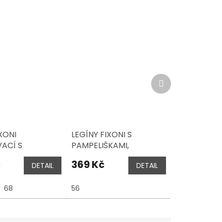
Další
produkt
XONI
LEGÍNY FIXONI S
ACÍ S
PAMPELIŠKAMI,
ŠKAMI 2 KS,
TAPIOCA
č
369 Kč
DETAIL
DETAIL
A
68
56