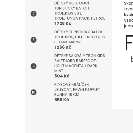
DĚTSKÝ ROSTOUCÍ
Ska
TURISTICKÝ BATOH
trva
TROLLKIDS 30 L,
kval
TROLLTUNGA PACK, PETROL
všec
1 728 Kč
jed
DĚTSKÝ TURISTICKÝ BATOH
TROLLKIDS, FJELL TREKKER 15
L, DARK MARINE
1 266 Kč
DĚTSKÉ SANDÁLY TROLLKIDS
SALTFJORD BAREFOOT,
LIGHT MAGENTA / DARK
MINT
804 Kč
PLYŠOVÝ KRÁLÍČEK
JELLYCAT, FAWN FLUFFLET
BUNNY, 18 CM
656 Kč
Z
á
p
a