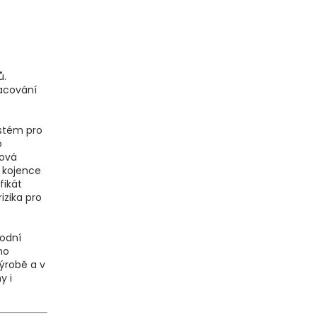
ů.
racování
ystém pro
o
tová
o kojence
fikát
izika pro
rodní
ho
výrobě a v
y i