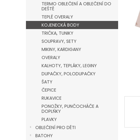
a
TERMO OBLEČENÍ A OBLEČENÍ DO
n
DEŠTĚ
e
TEPLÉ OVERALY
l
KOJENECKÁ BODY
TRIČKA, TUNIKY
SOUPRAVY, SETY
MIKINY, KARDIGANY
OVERALY
KALHOTY, TEPLÁKY, LEGINY
DUPAČKY, POLODUPAČKY
ŠATY
ČEPICE
RUKAVICE
PONOŽKY, PUNČOCHÁČE A
DOPLŇKY
PLAVKY
OBLEČENÍ PRO DĚTI
BATOHY