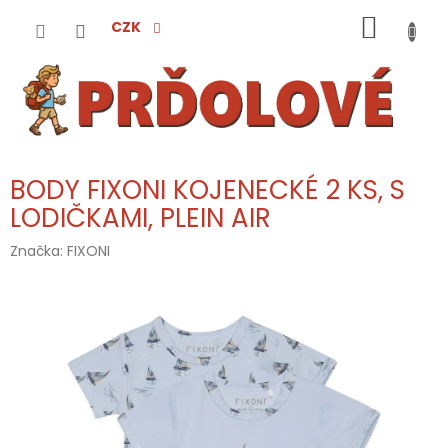
Přejít
NÁKUP
na
CZK
obsah
KOŠÍK
BODY FIXONI KOJENECKÉ 2 KS, S
LODIČKAMI, PLEIN AIR
Značka:
FIXONI