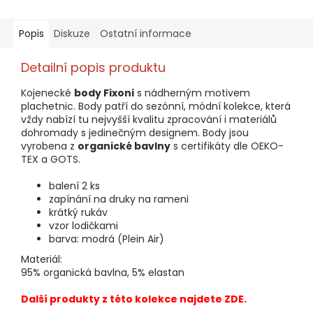
Popis
Diskuze
Ostatní informace
Detailní popis produktu
Kojenecké
body Fixoni
s nádherným motivem
plachetnic. Body patří do sezónní, módní kolekce, která
vždy nabízí tu nejvyšší kvalitu zpracování i materiálů
dohromady s jedinečným designem. Body jsou
vyrobena z
organické bavlny
s certifikáty dle OEKO-
TEX a GOTS.
balení 2 ks
zapínání na druky na rameni
krátký rukáv
vzor lodičkami
barva: modrá (Plein Air)
Materiál:
95% organická bavlna, 5% elastan
Další produkty z této kolekce najdete
ZDE.