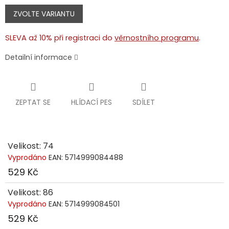
Měrná
cena:
ZVOLTE VARIANTU
SLEVA až 10% při registraci do
věrnostního programu
.
Detailní informace
ZEPTAT SE
HLÍDACÍ PES
SDÍLET
Velikost: 74
Vyprodáno
EAN:
5714999084488
529 Kč
Velikost: 86
Vyprodáno
EAN:
5714999084501
529 Kč