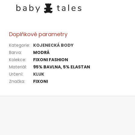
Doplňkové parametry
Kategorie
:
KOJENECKÁ BODY
Barva
:
MODRÁ
Kolekce
:
FIXONI FASHION
Materiál
:
95% BAVLNA, 5% ELASTAN
Určení
:
KLUK
Značka
:
FIXONI
Z
á
p
a
t
í