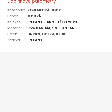
Doplňkové parametry
Kategorie
:
KOJENECKÁ BODY
Barva
:
MODRÁ
Kolekce
:
EN FANT, JARO - LÉTO 2023
Materiál
:
95% BAVLNA, 5% ELASTAN
Určení
:
UNISEX
,
HOLKA
,
KLUK
Značka
:
EN FANT
Z
á
p
a
t
í