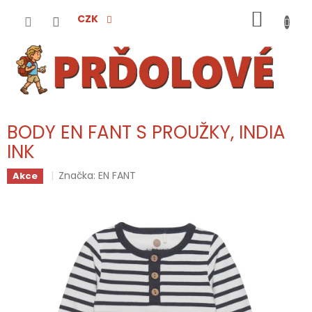
Přejít
NÁKUP
na
CZK
obsah
KOŠÍK
BODY EN FANT S PROUŽKY, INDIA
INK
Značka:
EN FANT
Akce