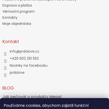
Doprava a platba
Věrnostní program
Kontakty
Moje objednávka
Kontakt
info
@
prdolove.cz
+420 602 210 552
Novinky na facebooku
prdolove
BLOG
Jak pečovat o produkty Mepal
Používáme cookies, abychom zajistili funkční
Jak vznikl medvídek Teddy Bear?