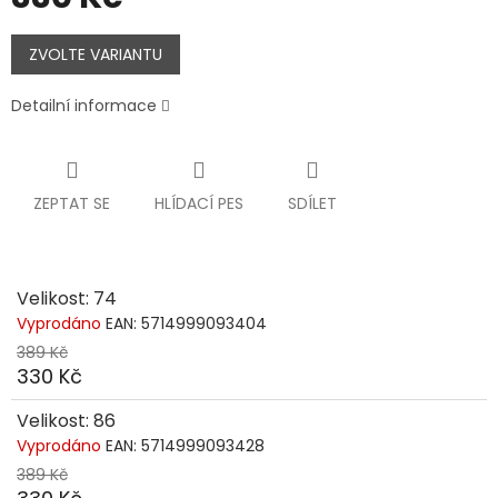
Měrná
cena:
ZVOLTE VARIANTU
Detailní informace
ZEPTAT SE
HLÍDACÍ PES
SDÍLET
Velikost: 74
Vyprodáno
EAN:
5714999093404
389 Kč
330 Kč
Velikost: 86
Vyprodáno
EAN:
5714999093428
389 Kč