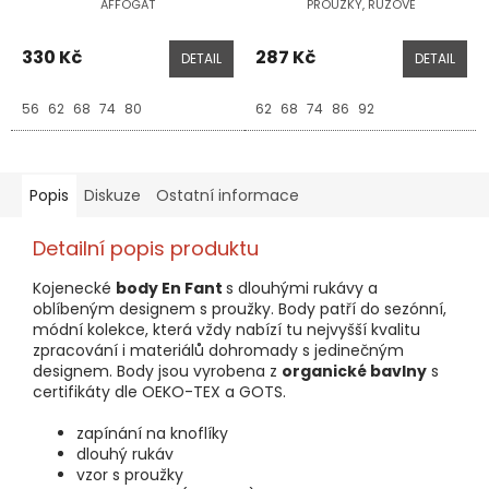
AFFOGAT
PROUŽKY, RŮŽOVÉ
330 Kč
287 Kč
DETAIL
DETAIL
56
62
68
74
80
62
68
74
86
92
Popis
Diskuze
Ostatní informace
Detailní popis produktu
Kojenecké
body En Fant
s dlouhými rukávy a
oblíbeným designem s proužky. Body patří do sezónní,
módní kolekce, která vždy nabízí tu nejvyšší kvalitu
zpracování i materiálů dohromady s jedinečným
designem. Body jsou vyrobena z
organické bavlny
s
certifikáty dle OEKO-TEX a GOTS.
zapínání na knoflíky
dlouhý rukáv
vzor s proužky