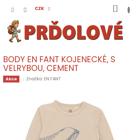
Přejít
NÁKUP
na
CZK
obsah
KOŠÍK
BODY EN FANT KOJENECKÉ, S
VELRYBOU, CEMENT
Značka:
EN FANT
Akce