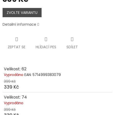
Měrná
cena:
ZVOLTE VARIANTU
Detailní informace
ZEPTAT SE
HLÍDACÍ PES
SDÍLET
Velikost: 62
Vyprodáno
EAN:
5714999383079
399 Kč
339 Kč
Velikost: 74
Vyprodáno
399 Kč