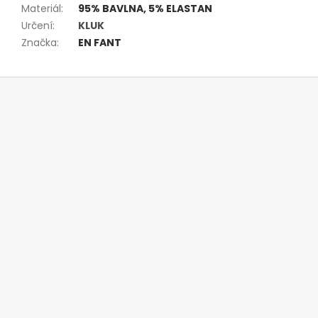
Materiál
:
95% BAVLNA, 5% ELASTAN
Určení
:
KLUK
Značka
:
EN FANT
Z
á
p
a
t
í