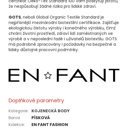
certifikát Oeko-Tex Standard 100 Vám poskytují jistotu,
že nezpůsobují žádné rizika pro lidské zdraví.
GOTS
, neboli Global Organic Textile Standard je
nejpřísnější mezinárodní biotextilní certifikace. Zajišťuje
ekologickou čistotu výroby i konečného výrobku, čímž
chrání životní prostředí, zdraví lidí zaměstnaných ve
výrobě a v neposlední řadě i uživatelů biotextilu. GOTS
má podrobně zpracovány i požadavky na bezpečné a
lidsky důstojné pracovní podmínky.
Doplňkové parametry
Kategorie
:
KOJENECKÁ BODY
Barva
:
PÍSKOVÁ
Kolekce
:
EN FANT FASHION