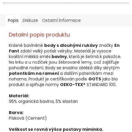
Popis
Diskuze
Ostatní informace
Detailní popis produktu
Krásné bavlněné
body s dlouhými rukávy
značky
En
Fant
zdobí velký potisk velryby. Materiál je vysoce
kvalitní měkká směs
bavlny
, která je šetrná k pokožce.
Na krku a u nožiček jsou žebrované lemy, což zajišťuje
pohodlné nošení. Body se snadno obléká díky skrytým
patentkám na rameni
a dalším patentkám mezi
nohama. Produkt je certifikován podle
GOTS
jako bio
produkt a splňuje normy
OEKO-TEX®
STANDARD 100.
Materiál:
95% organická bavlna, 5% elastan
Barva:
Písková (Cement)
Velikost se rovná výšce postavy miminka.