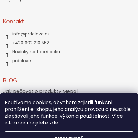
Kontakt
info
@
prdolove.cz
+420 602 210 552
Novinky na facebooku
prdolove
BLOG
Jak pečovat o produkty Mepal
Používáme cookies, abychom zajistili funkční
Jak vznikl medvídek Teddy Bear?
prohlížení e-shopu, jeho analýzu provozu a neustále
zlepšovali jeho funkce, výkon a použitelnost. Více
ARCHIV
informací najdete
zde
.