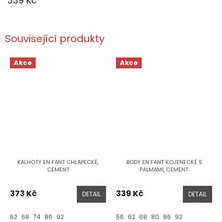
339 Kč
Související produkty
Akce
Akce
KALHOTY EN FANT CHLAPECKÉ,
BODY EN FANT KOJENECKÉ S
CEMENT
PALMAMI, CEMENT
373 Kč
339 Kč
DETAIL
DETAIL
62
68
74
86
92
56
62
68
80
86
92